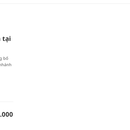
 tại
g bố
 nhánh
.000