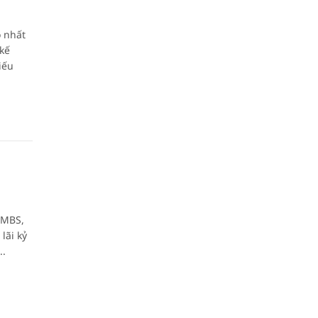
o nhất
kế
iếu
 MBS,
lãi kỷ
..