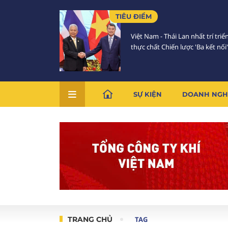
TIÊU ĐIỂM
Việt Nam - Thái Lan nhất trí triể
thực chất Chiến lược 'Ba kết nối'
SỰ KIỆN
DOANH NGH
TRANG CHỦ
TAG