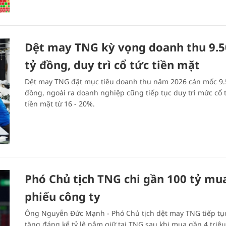
Dệt may TNG kỳ vọng doanh thu 9.5
tỷ đồng, duy trì cổ tức tiền mặt
Dệt may TNG đặt mục tiêu doanh thu năm 2026 cán mốc 9.
đồng, ngoài ra doanh nghiệp cũng tiếp tục duy trì mức cổ 
tiền mặt từ 16 - 20%.
Phó Chủ tịch TNG chi gần 100 tỷ mu
phiếu công ty
Ông Nguyễn Đức Mạnh - Phó Chủ tịch dệt may TNG tiếp tục
tăng đáng kể tỷ lệ nắm giữ tại TNG sau khi mua gần 4 triệu