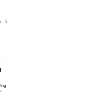
n từ
g
động
c.