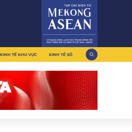
KINH TẾ KHU VỰC
KINH TẾ SỐ