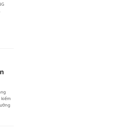
NG
.
ản
ăng
à kiểm
rưởng