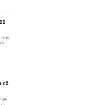
00
500 tỷ
tức
a cổ
 gia
 cổ