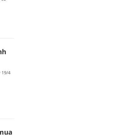
nh
 19/4
n
 mua