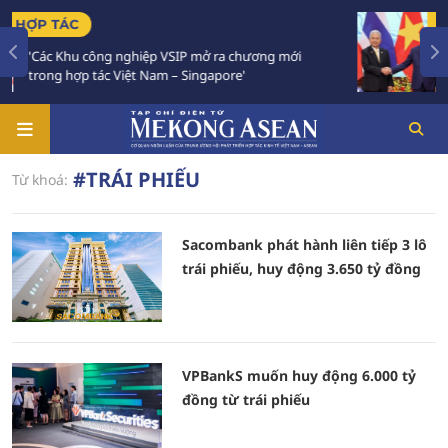
C
TIÊU ĐIỂM
hu công nghiệp VSIP mở ra chương mới
Việt Nam - 
hợp tác Việt Nam – Singapore'
Chiến lược 
#TRÁI PHIẾU
Từ khoá:
Sacombank phát hành liên tiếp 3 lô
trái phiếu, huy động 3.650 tỷ đồng
VPBankS muốn huy động 6.000 tỷ
đồng từ trái phiếu