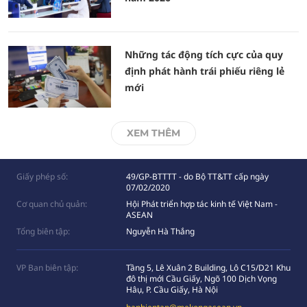
Những tác động tích cực của quy
định phát hành trái phiếu riêng lẻ
mới
XEM THÊM
Giấy phép số:
49/GP-BTTTT - do Bộ TT&TT cấp ngày
07/02/2020
Cơ quan chủ quản:
Hội Phát triển hợp tác kinh tế Việt Nam -
ASEAN
Tổng biên tập:
Nguyễn Hà Thắng
VP Ban biên tập:
Tầng 5, Lê Xuân 2 Building, Lô C15/D21 Khu
đô thị mới Cầu Giấy, Ngõ 100 Dịch Vọng
Hâụ, P. Cầu Giấy, Hà Nội