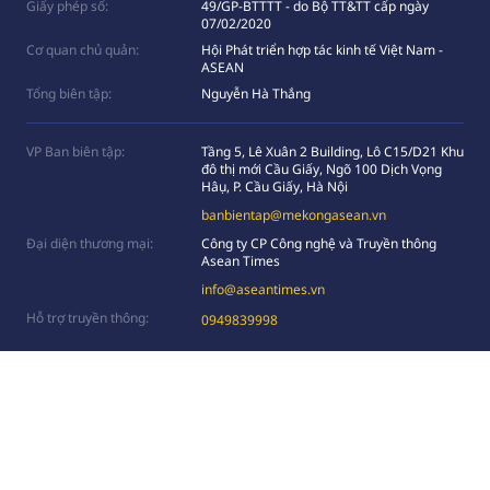
Giấy phép số:
49/GP-BTTTT - do Bộ TT&TT cấp ngày
07/02/2020
Cơ quan chủ quản:
Hội Phát triển hợp tác kinh tế Việt Nam -
ASEAN
Tổng biên tập:
Nguyễn Hà Thắng
VP Ban biên tập:
Tầng 5, Lê Xuân 2 Building, Lô C15/D21 Khu
đô thị mới Cầu Giấy, Ngõ 100 Dịch Vọng
Hâụ, P. Cầu Giấy, Hà Nội
banbientap@mekongasean.vn
Đại diện thương mại:
Công ty CP Công nghệ và Truyền thông
Asean Times
info@aseantimes.vn
Hỗ trợ truyền thông:
0949839998