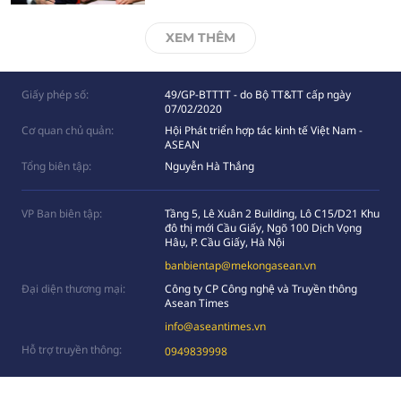
XEM THÊM
Giấy phép số:
49/GP-BTTTT - do Bộ TT&TT cấp ngày
07/02/2020
Cơ quan chủ quản:
Hội Phát triển hợp tác kinh tế Việt Nam -
ASEAN
Tổng biên tập:
Nguyễn Hà Thắng
VP Ban biên tập:
Tầng 5, Lê Xuân 2 Building, Lô C15/D21 Khu
đô thị mới Cầu Giấy, Ngõ 100 Dịch Vọng
Hâụ, P. Cầu Giấy, Hà Nội
banbientap@mekongasean.vn
Đại diện thương mại:
Công ty CP Công nghệ và Truyền thông
Asean Times
info@aseantimes.vn
Hỗ trợ truyền thông:
0949839998