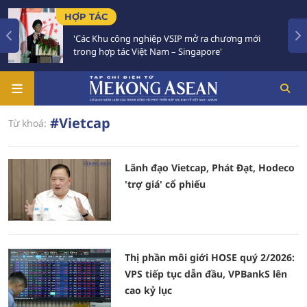
HỢP TÁC
'Các Khu công nghiệp VSIP mở ra chương mới
trong hợp tác Việt Nam – Singapore'
#Vietcap
Từ khoá:
Lãnh đạo Vietcap, Phát Đạt, Hodeco
'trợ giá' cổ phiếu
Thị phần môi giới HOSE quý 2/2026:
VPS tiếp tục dẫn đầu, VPBankS lên
cao kỷ lục