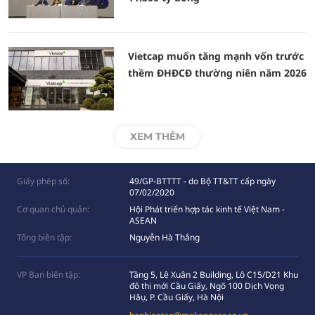
Vietcap muốn tăng mạnh vốn trước
thềm ĐHĐCĐ thường niên năm 2026
XEM THÊM
Giấy phép số:
49/GP-BTTTT - do Bộ TT&TT cấp ngày
07/02/2020
Cơ quan chủ quản:
Hội Phát triển hợp tác kinh tế Việt Nam -
ASEAN
Tổng biên tập:
Nguyễn Hà Thắng
VP Ban biên tập:
Tầng 5, Lê Xuân 2 Building, Lô C15/D21 Khu
đô thị mới Cầu Giấy, Ngõ 100 Dịch Vọng
Hâụ, P. Cầu Giấy, Hà Nội