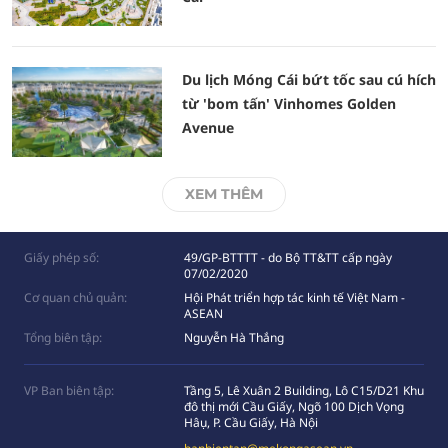
Du lịch Móng Cái bứt tốc sau cú hích
từ 'bom tấn' Vinhomes Golden
Avenue
XEM THÊM
Giấy phép số:
49/GP-BTTTT - do Bộ TT&TT cấp ngày
07/02/2020
Cơ quan chủ quản:
Hội Phát triển hợp tác kinh tế Việt Nam -
ASEAN
Tổng biên tập:
Nguyễn Hà Thắng
VP Ban biên tập:
Tầng 5, Lê Xuân 2 Building, Lô C15/D21 Khu
đô thị mới Cầu Giấy, Ngõ 100 Dịch Vọng
Hâụ, P. Cầu Giấy, Hà Nội