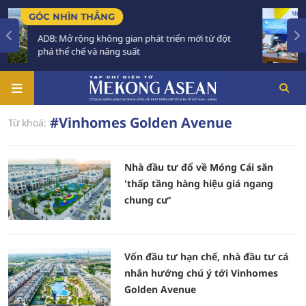
ÓC NHÌN THẲNG
TIÊU
ADB: Mở rộng không gian phát triển mới từ đột
Tăng
phá thể chế và năng suất
Phải
#Vinhomes Golden Avenue
Từ khoá:
Nhà đầu tư đổ về Móng Cái săn
'thấp tầng hàng hiệu giá ngang
chung cư'
Vốn đầu tư hạn chế, nhà đầu tư cá
nhân hướng chú ý tới Vinhomes
Golden Avenue