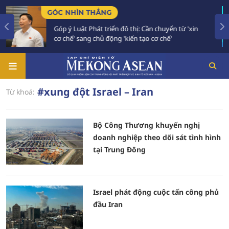
GÓC NHÌN THẲNG
Góp ý Luật Phát triển đô thị: Cần chuyển từ 'xin
cơ chế' sang chủ động 'kiến tạo cơ chế'
#xung đột Israel – Iran
Từ khoá:
Bộ Công Thương khuyến nghị
doanh nghiệp theo dõi sát tình hình
tại Trung Đông
Israel phát động cuộc tấn công phủ
đầu Iran