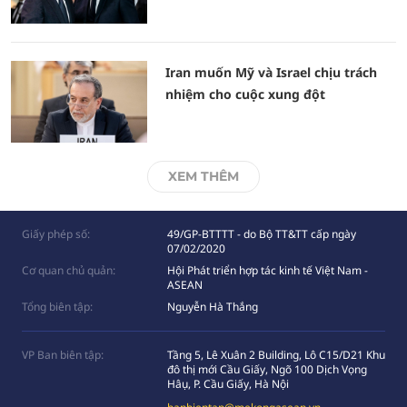
Iran muốn Mỹ và Israel chịu trách
nhiệm cho cuộc xung đột
XEM THÊM
Giấy phép số:
49/GP-BTTTT - do Bộ TT&TT cấp ngày
07/02/2020
Cơ quan chủ quản:
Hội Phát triển hợp tác kinh tế Việt Nam -
ASEAN
Tổng biên tập:
Nguyễn Hà Thắng
VP Ban biên tập:
Tầng 5, Lê Xuân 2 Building, Lô C15/D21 Khu
đô thị mới Cầu Giấy, Ngõ 100 Dịch Vọng
Hâụ, P. Cầu Giấy, Hà Nội