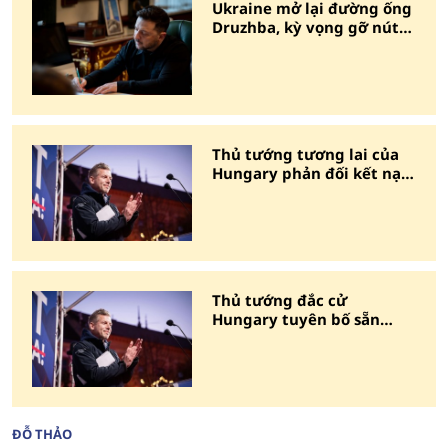
Ukraine mở lại đường ống
Druzhba, kỳ vọng gỡ nút
thắt khoản vay của EU
Thủ tướng tương lai của
Hungary phản đối kết nạp
nhanh Ukraine vào EU
Thủ tướng đắc cử
Hungary tuyên bố sẵn
sàng bắt Thủ tướng Israel
theo lệnh ICC
ĐỖ THẢO