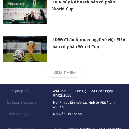
FIFA hủy kế hoạch bán cổ phần
World Cup
LĐBĐ Châu Á ‘quan ngại’ về việc FIFA
bán cổ phần World Cup
XEM THÊM
Giấy phép số:
49/GP-BTTTT - do Bộ TT&TT cấp ngày
07/02/2020
Cơ quan chủ quản:
Hội Phát triển hợp tác kinh tế Việt Nam -
ASEAN
Tổng biên tập:
Nguyễn Hà Thắng