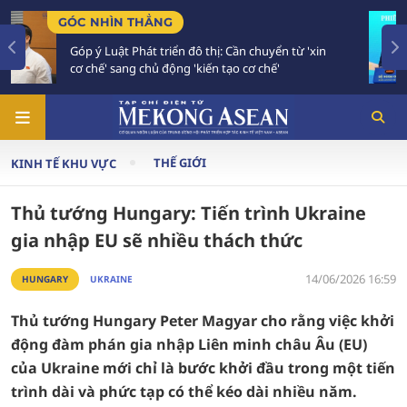
TIÊU ĐIỂM
 chuyển từ 'xin
Bế mạc Hội nghị Ngoại giao 33: Đối 
ơ chế'
vào giai đoạn hành động mới
THẾ GIỚI
KINH TẾ KHU VỰC
Thủ tướng Hungary: Tiến trình Ukraine
gia nhập EU sẽ nhiều thách thức
14/06/2026 16:59
HUNGARY
UKRAINE
Thủ tướng Hungary Peter Magyar cho rằng việc khởi
động đàm phán gia nhập Liên minh châu Âu (EU)
của Ukraine mới chỉ là bước khởi đầu trong một tiến
trình dài và phức tạp có thể kéo dài nhiều năm.