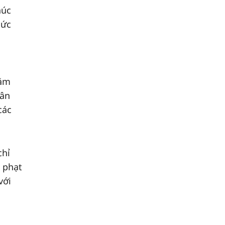
húc
hức
hằm
hân
các
chỉ
 phạt
với