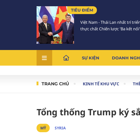
TIÊU ĐIỂM
Việt Nam - Thái Lan nhất trí triể
thực chất Chiến lược 'Ba kết nối'
SỰ KIỆN
DOANH NGH
TRANG CHỦ
KINH TẾ KHU VỰC
THẾ
Tổng thống Trump ký sắ
MỸ
SYRIA