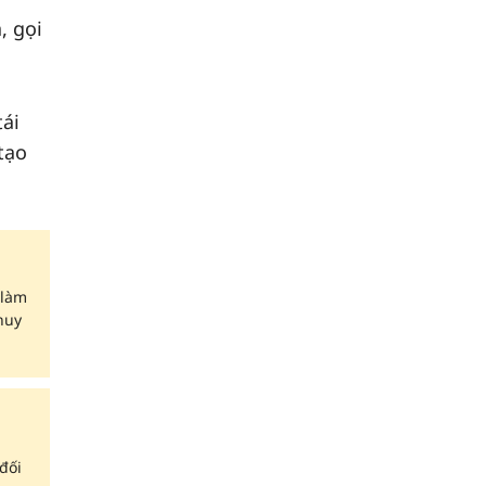
, gọi
tái
tạo
 làm
huy
đối