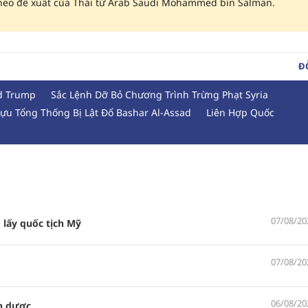
 theo đề xuất của Thái tử Arab Saudi Mohammed bin Salman.
ĐÔ
d Trump
Sắc Lệnh Dỡ Bỏ Chương Trình Trừng Phạt Syria
ựu Tổng Thống Bị Lật Đổ Bashar Al-Assad
Liên Hợp Quốc
07/08/20
 lấy quốc tịch Mỹ
07/08/20
06/08/20
n dược