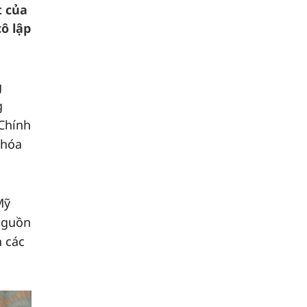
t của
ô lập
g
g
 Chính
 hóa
Mỹ
nguồn
h các