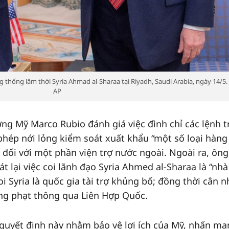
thống lâm thời Syria Ahmad al-Sharaa tại Riyadh, Saudi Arabia, ngày 14/5.
AP
ởng Mỹ Marco Rubio đánh giá việc đình chỉ các lệnh 
 phép nới lỏng kiểm soát xuất khẩu “một số loại hàng
 đối với một phần viện trợ nước ngoài. Ngoài ra, ông
t lại việc coi lãnh đạo Syria Ahmed al-Sharaa là “nhà
i Syria là quốc gia tài trợ khủng bố; đồng thời cân n
ừng phạt thông qua Liên Hợp Quốc.
quyết định này nhằm bảo vệ lợi ích của Mỹ, nhấn m