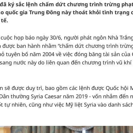
đã ký sắc lệnh chấm dứt chương trình trừng phạ
o quốc gia Trung Đông này thoát khỏi tình trạng c
tế.
g cuộc họp báo ngày 30/6, người phát ngôn Nhà Trắn
ệnh được ban hành nhằm “chấm dứt chương trình trừn
 bỏ tuyên bố năm 2004 về việc đóng băng tài sản của
 sang nước này do liên quan đến chương trình vũ khí
n sẽ được duy trì, bao gồm các lệnh được Quốc hội 
 Dân thường Syria Caesar năm 2019 - vốn nhắm đến 
đốt tự nhiên, cũng như việc Mỹ liệt Syria vào danh sác