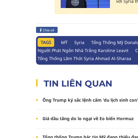
với Syria
Chia sẻ
TAGS
MỸ
Syria
Tổng Thống Mỹ Donal
Người Phát Ngôn Nhà Trắng Karoline Leavit
C
Tổng Thống Lâm Thời Syria Ahmad Al-Sharaa
TIN LIÊN QUAN
Ông Trump ký sắc lệnh cấm 'du lịch sinh con'
Giá dầu tăng do lo ngại về Eo biển Hormuz
Tổng thống Trump bác tin Mỹ đang thiếu đạ