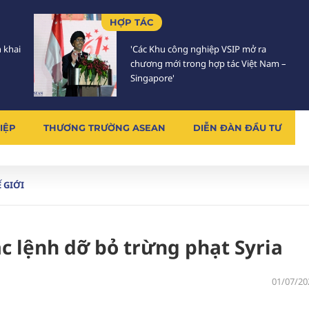
HỢP TÁC
n khai
'Các Khu công nghiệp VSIP mở ra
chương mới trong hợp tác Việt Nam –
Singapore'
IỆP
THƯƠNG TRƯỜNG ASEAN
DIỄN ĐÀN ĐẦU TƯ
 GIỚI
c lệnh dỡ bỏ trừng phạt Syria
01/07/20