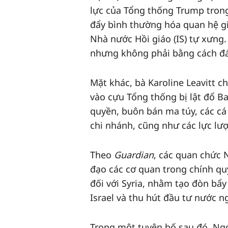
lực của Tổng thống Trump trong
đẩy bình thường hóa quan hệ giữ
Nhà nước Hồi giáo (IS) tự xưn
nhưng không phải bằng cách đán
Mặt khác, bà Karoline Leavitt c
vào cựu Tổng thống bị lật đổ B
quyền, buôn bán ma túy, các cá 
chi nhánh, cũng như các lực lư
Theo
Guardian
, các quan chức 
đạo các cơ quan trong chính qu
đối với Syria, nhằm tạo đòn bẩ
Israel và thu hút đầu tư nước ng
Trong một tuyên bố sau đó, Ngo