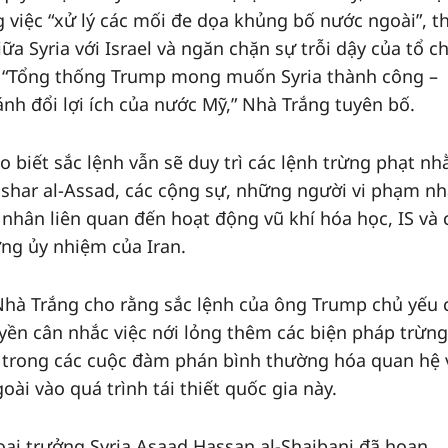
 việc “xử lý các mối đe dọa khủng bố nước ngoài”, t
a Syria với Israel và ngăn chặn sự trỗi dậy của tổ c
g. “Tổng thống Trump mong muốn Syria thành công –
h đổi lợi ích của nước Mỹ,” Nhà Trắng tuyên bố.
ho biết sắc lệnh vẫn sẽ duy trì các lệnh trừng phạt n
ashar al-Assad, các cộng sự, những người vi phạm n
nhân liên quan đến hoạt động vũ khí hóa học, IS và 
ợng ủy nhiệm của Iran.
Nhà Trắng cho rằng sắc lệnh của ông Trump chủ yếu 
yền cân nhắc việc nới lỏng thêm các biện pháp trừng
y trong các cuộc đàm phán bình thường hóa quan hệ 
oài vào quá trình tái thiết quốc gia này.
ại trưởng Syria Asaad Hassan al-Shaibani đã hoan