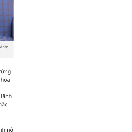
 Ảnh:
trừng
 hóa
 lãnh
hắc
ạnh nỗ