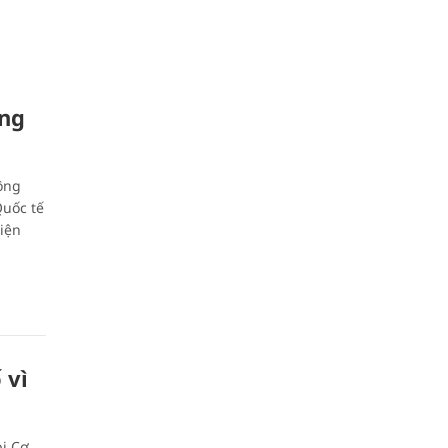
ung
ông
Quốc tế
iện
 vì
bị Cơ