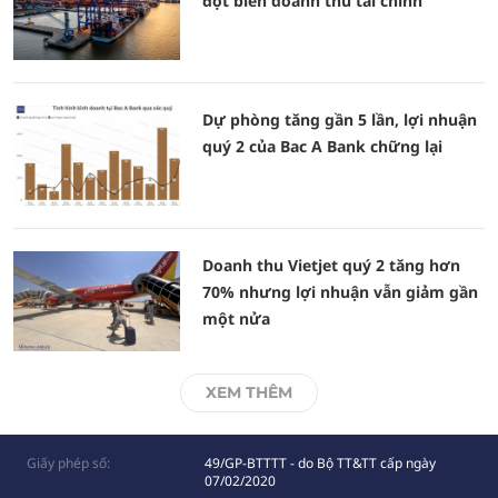
đột biến doanh thu tài chính
Dự phòng tăng gần 5 lần, lợi nhuận
quý 2 của Bac A Bank chững lại
Doanh thu Vietjet quý 2 tăng hơn
70% nhưng lợi nhuận vẫn giảm gần
một nửa
XEM THÊM
Giấy phép số:
49/GP-BTTTT - do Bộ TT&TT cấp ngày
07/02/2020