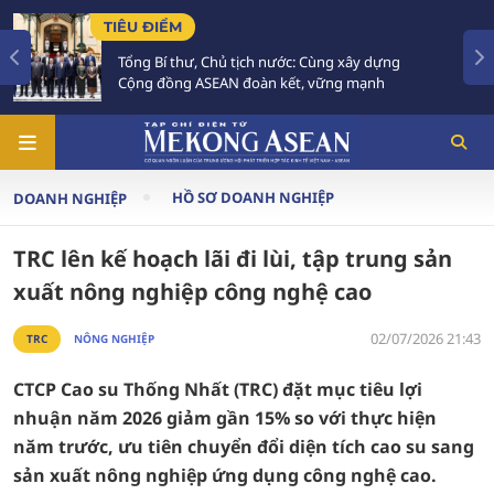
TIÊU ĐIỂM
Chủ tịch nước: Cùng xây dựng
Xây dựng Điều lệ
SEAN đoàn kết, vững mạnh
và có sức sống lâ
HỒ SƠ DOANH NGHIỆP
DOANH NGHIỆP
TRC lên kế hoạch lãi đi lùi, tập trung sản
xuất nông nghiệp công nghệ cao
02/07/2026 21:43
TRC
NÔNG NGHIỆP
CTCP Cao su Thống Nhất (TRC) đặt mục tiêu lợi
nhuận năm 2026 giảm gần 15% so với thực hiện
năm trước, ưu tiên chuyển đổi diện tích cao su sang
sản xuất nông nghiệp ứng dụng công nghệ cao.