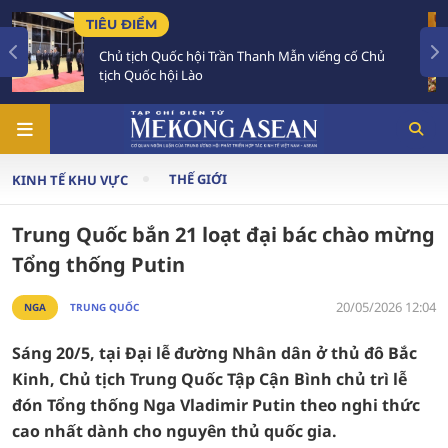
TIÊU ĐIỂM
h Mẫn viếng cố Chủ
Chủ tịch Quốc hội Lào luôn dành
đậm đối với Việt Nam
THẾ GIỚI
KINH TẾ KHU VỰC
Trung Quốc bắn 21 loạt đại bác chào mừng
Tổng thống Putin
20/05/2026 12:04
NGA
TRUNG QUỐC
Sáng 20/5, tại Đại lễ đường Nhân dân ở thủ đô Bắc
Kinh, Chủ tịch Trung Quốc Tập Cận Bình chủ trì lễ
đón Tổng thống Nga Vladimir Putin theo nghi thức
cao nhất dành cho nguyên thủ quốc gia.