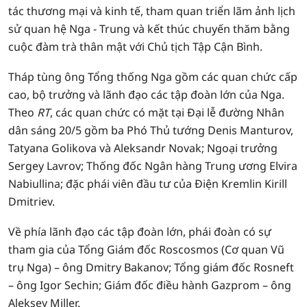
tác thương mại và kinh tế, tham quan triển lãm ảnh lịch
sử quan hệ Nga - Trung và kết thúc chuyến thăm bằng
cuộc đàm trà thân mật với Chủ tịch Tập Cận Bình.
Tháp tùng ông Tổng thống Nga gồm các quan chức cấp
cao, bộ trưởng và lãnh đạo các tập đoàn lớn của Nga.
Theo
RT
, các quan chức có mặt tại Đại lễ đường Nhân
dân sáng 20/5 gồm ba Phó Thủ tướng Denis Manturov,
Tatyana Golikova và Aleksandr Novak; Ngoại trưởng
Sergey Lavrov; Thống đốc Ngân hàng Trung ương Elvira
Nabiullina; đặc phái viên đầu tư của Điện Kremlin Kirill
Dmitriev.
Về phía lãnh đạo các tập đoàn lớn, phái đoàn có sự
tham gia của Tổng Giám đốc Roscosmos (Cơ quan Vũ
trụ Nga) – ông Dmitry Bakanov; Tổng giám đốc Rosneft
– ông Igor Sechin; Giám đốc điều hành Gazprom – ông
Aleksey Miller.