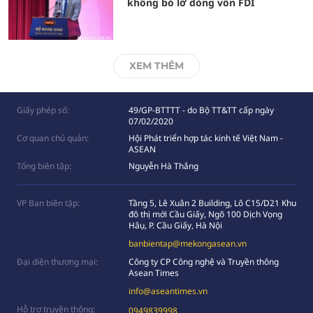
không bỏ lỡ dòng vốn FDI
XEM THÊM
Giấy phép số:
49/GP-BTTTT - do Bộ TT&TT cấp ngày
07/02/2020
Cơ quan chủ quản:
Hội Phát triển hợp tác kinh tế Việt Nam -
ASEAN
Tổng biên tập:
Nguyễn Hà Thắng
VP Ban biên tập:
Tầng 5, Lê Xuân 2 Building, Lô C15/D21 Khu
đô thị mới Cầu Giấy, Ngõ 100 Dịch Vọng
Hâụ, P. Cầu Giấy, Hà Nội
banbientap@mekongasean.vn
Đại diện thương mại:
Công ty CP Công nghệ và Truyền thông
Asean Times
info@aseantimes.vn
Hỗ trợ truyền thông:
0949839998