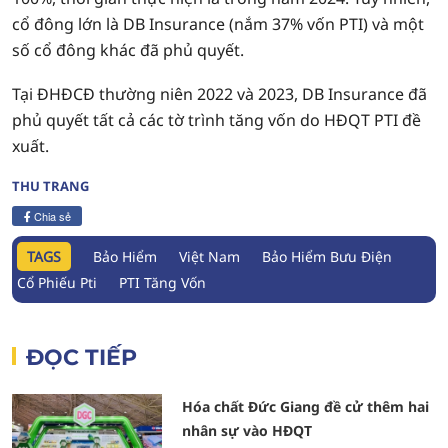
cổ đông lớn là DB Insurance (nắm 37% vốn PTI) và một
số cổ đông khác đã phủ quyết.
Tại ĐHĐCĐ thường niên 2022 và 2023, DB Insurance đã
phủ quyết tất cả các tờ trình tăng vốn do HĐQT PTI đề
xuất.
THU TRANG
Chia sẻ
TAGS
Bảo Hiểm
Việt Nam
Bảo Hiểm Bưu Điện
Cổ Phiếu Pti
PTI Tăng Vốn
ĐỌC TIẾP
Hóa chất Đức Giang đề cử thêm hai
nhân sự vào HĐQT