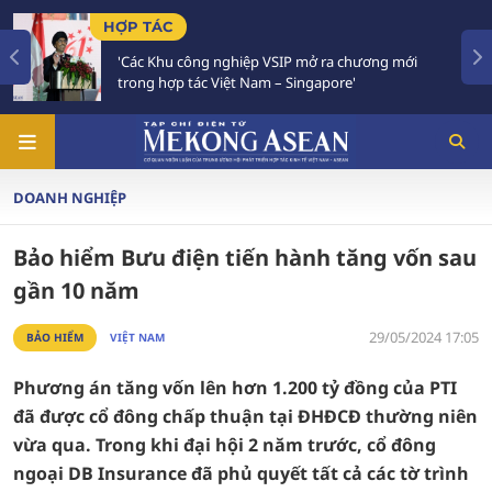
HỢP TÁC
'Các Khu công nghiệp VSIP mở ra chương mới
trong hợp tác Việt Nam – Singapore'
DOANH NGHIỆP
Bảo hiểm Bưu điện tiến hành tăng vốn sau
gần 10 năm
29/05/2024 17:05
BẢO HIỂM
VIỆT NAM
Phương án tăng vốn lên hơn 1.200 tỷ đồng của PTI
đã được cổ đông chấp thuận tại ĐHĐCĐ thường niên
vừa qua. Trong khi đại hội 2 năm trước, cổ đông
ngoại DB Insurance đã phủ quyết tất cả các tờ trình