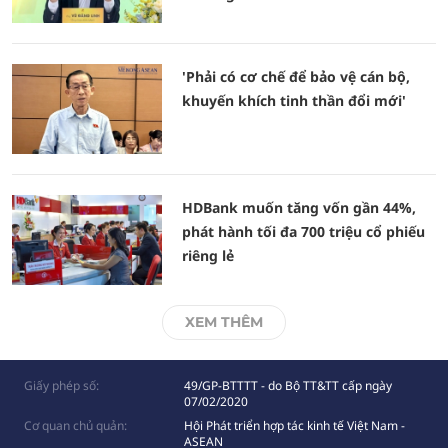
'Phải có cơ chế để bảo vệ cán bộ,
khuyến khích tinh thần đổi mới'
HDBank muốn tăng vốn gần 44%,
phát hành tối đa 700 triệu cổ phiếu
riêng lẻ
XEM THÊM
Giấy phép số:
49/GP-BTTTT - do Bộ TT&TT cấp ngày
07/02/2020
Cơ quan chủ quản:
Hội Phát triển hợp tác kinh tế Việt Nam -
ASEAN