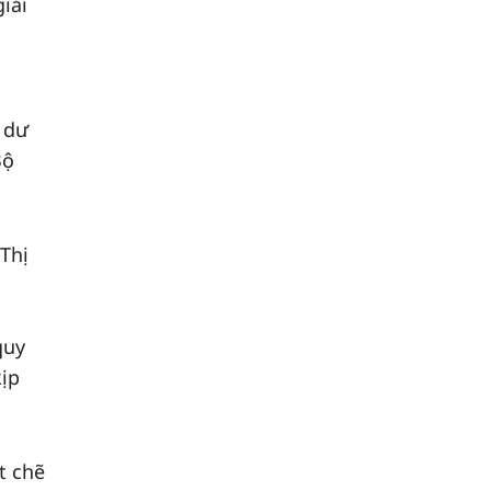
iải
 dư
Bộ
 Thị
quy
kịp
t chẽ