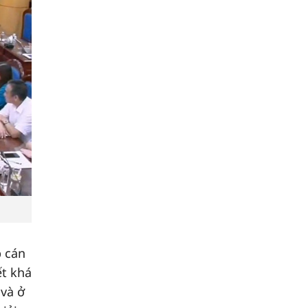
p cán
ết khá
 và ở