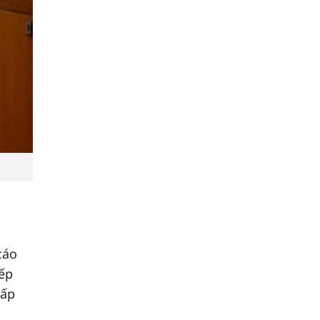
cáo
xếp
cấp