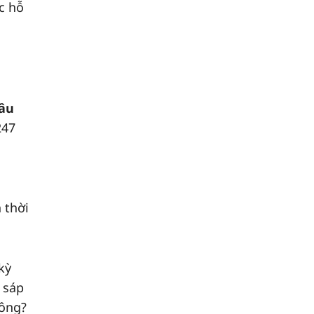
c hỗ
hâu
247
 thời
kỳ
 sáp
hông?