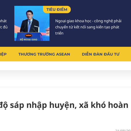
TIÊU ĐIỂM
phát
Ngoại giao khoa học - công nghệ phải
ực đủ
chuyển từ kết nối sang kiến tạo phát
triển
IỆP
THƯƠNG TRƯỜNG ASEAN
DIỄN ĐÀN ĐẦU TƯ
 độ sáp nhập huyện, xã khó hoàn