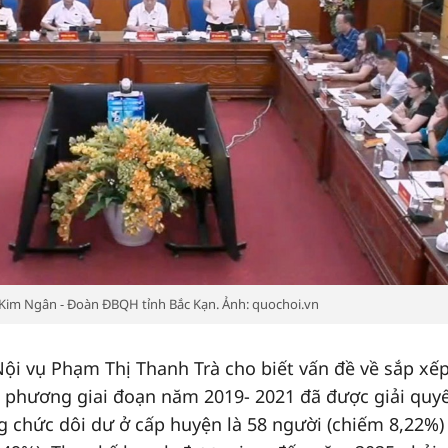
 Kim Ngân - Đoàn ĐBQH tỉnh Bắc Kạn. Ảnh: quochoi.vn
ội vụ Phạm Thị Thanh Trà cho biết vấn đề về sắp xế
ịa phương giai đoạn năm 2019- 2021 đã được giải quy
g chức dôi dư ở cấp huyện là 58 người (chiếm 8,22%)