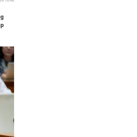
24 18:48
ng
áp