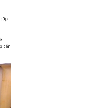
 cấp
ề
áp căn