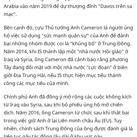
Arabia vào năm 2019 để dự thượng đỉnh "Davos trên sa
mạc".
Bên cạnh đó, cựu Thủ tướng Anh Cameron là người ủng
hộ việc sử dụng "sức mạnh quân sự" của Anh để đánh
bại những nhóm được coi là "khủng bố" ở Trung Đông.
Năm 2014, khi IS thành lập một "nhà nước Hồi giáo" ở
Iraq và Syria, ông Cameron đã cảnh báo rằng phương
Tây đang đối mặt với một nhà nước "cực đoan" ở biên
giới Địa Trung Hải, nếu IS thực hiện mục tiêu thành
công các mục tiêu của mình.
Chính phủ Anh đã đồng ý mở rộng các cuộc không kích
từ Iraq vào Syria, sau khi bỏ phiếu ủng hộ mở chiến
dịch. Năm 2016, ông Cameron từ chức sau khi thất bại
trong việc giữ Anh ở lại Liên minh châu Âu (EU). Tuy
nhiên, chính sách Trung Đông của ông được đánh giá là
tiếp tục gây tác động lâu dài ở khu vực này.