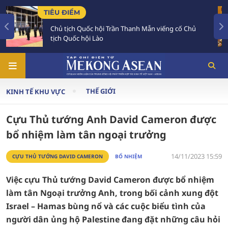
TIÊU ĐIỂM
 viếng cố Chủ
Chủ tịch Quốc hội Lào luôn dành tình
đậm đối với Việt Nam
THẾ GIỚI
KINH TẾ KHU VỰC
Cựu Thủ tướng Anh David Cameron được
bổ nhiệm làm tân ngoại trưởng
14/11/2023 15:59
CỰU THỦ TƯỚNG DAVID CAMERON
BỔ NHIỆM
Việc cựu Thủ tướng David Cameron được bổ nhiệm
làm tân Ngoại trưởng Anh, trong bối cảnh xung đột
Israel – Hamas bùng nổ và các cuộc biểu tình của
người dân ủng hộ Palestine đang đặt những câu hỏi