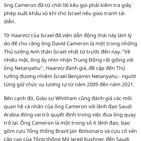
ông Cameron đã từ chối lời kêu gọi phải kiểm tra giấy
phép xuất khẩu vũ khí cho Israel nếu giao tranh tái
diễn.
Tờ
Haaretz
của Israel đã viện dẫn động thái này làm lý
do để cho rằng ông David Cameron là một trong những
Thủ tướng Anh thân Israel nhất từ trước đến nay. "Về
nhiều mặt, ông ấy nhìn nhận Trung Đông rất giống với
ông Netanyahu",
Haaretz
đánh giá, đề cập đến Thủ
tướng đương nhiệm Israel Benjamin Netanyahu - người
từng giữ chức vụ tương tự từ năm 2009 đến năm 2021.
Bên cạnh đó, Giáo sư Whitham cũng đánh giá các mối
quan hệ cá nhân của ông Cameron với lãnh đạo Saudi
Arabia đóng vai trò quyết định trong việc đưa ông quay
trở lại. Ông Cameron là một trong số ít lãnh đạo, bao
gồm cựu Tổng thống Brazil Jair Bolsonaro và cựu cố vấn
cấp cao của Tổng thống Mỹ Jared Kushner, đến Saudi