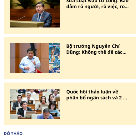
Sửa Luật Đầu tư công: Bảo
đảm rõ người, rõ việc, rõ
kết quả
Bộ trưởng Nguyễn Chí
Dũng: Không thể để các
dự án 'chờ gom một mẻ'
Quốc hội thảo luận về
phân bổ ngân sách và 2 dự
án luật
ĐỖ THẢO