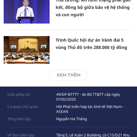
kết, đồng bộ giữa bảo vệ hệ thống
và con người
Trình Quốc hội dự án Vành đai 5
vùng Thủ đô trên 288.000 tỷ đồng
XEM THÊM
Giấy phép số:
49/GP-BTTTT - do Bộ TT&TT cấp ngày
07/02/2020
Cơ quan chủ quản:
Hội Phát triển hợp tác kinh tế Việt Nam -
ASEAN
Tổng biên tập:
Nguyễn Hà Thắng
VP Ban biên tập:
Tầng 5, Lê Xuân 2 Building, Lô C15/D21 Khu