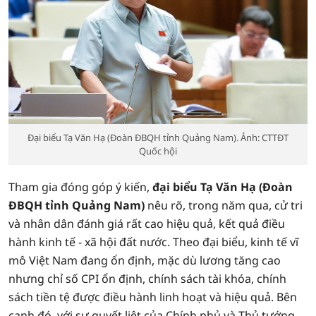
Đại biểu Tạ Văn Hạ (Đoàn ĐBQH tỉnh Quảng Nam). Ảnh: CTTĐT
Quốc hội
Tham gia đóng góp ý kiến,
đại biểu Tạ Văn Hạ (Đoàn
ĐBQH tỉnh Quảng Nam)
nêu rõ, trong năm qua, cử tri
và nhân dân đánh giá rất cao hiệu quả, kết quả điều
hành kinh tế - xã hội đất nước. Theo đại biểu, kinh tế vĩ
mô Việt Nam đang ổn định, mặc dù lương tăng cao
nhưng chỉ số CPI ổn định, chính sách tài khóa, chính
sách tiền tệ được điều hành linh hoạt và hiệu quả. Bên
cạnh đó, với sự quyết liệt của Chính phủ và Thủ tướng