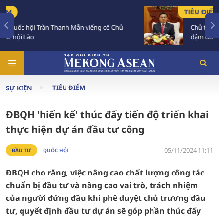
TIÊU ĐIỂM
Chủ tịch Quốc hội Lào luôn dành tình cảm sâu
đậm đối với Việt Nam
TIÊU ĐIỂM
SỰ KIỆN
ĐBQH 'hiến kế' thúc đẩy tiến độ triển khai
thực hiện dự án đầu tư công
05/11/2024 11:11
ĐẦU TƯ
QUỐC HỘI
ĐBQH cho rằng, việc nâng cao chất lượng công tác
chuẩn bị đầu tư và nâng cao vai trò, trách nhiệm
của người đứng đầu khi phê duyệt chủ trương đầu
tư, quyết định đầu tư dự án sẽ góp phần thúc đẩy