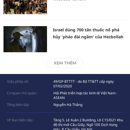
Israel dùng 700 tấn thuốc nổ phá
hủy 'pháo đài ngầm' của Hezbollah
XEM THÊM
Giấy phép số:
49/GP-BTTTT - do Bộ TT&TT cấp ngày
07/02/2020
Cơ quan chủ quản:
Hội Phát triển hợp tác kinh tế Việt Nam -
ASEAN
Tổng biên tập:
Nguyễn Hà Thắng
VP Ban biên tập:
Tầng 5, Lê Xuân 2 Building, Lô C15/D21 Khu
đô thị mới Cầu Giấy, Ngõ 100 Dịch Vọng
Hâụ, P. Cầu Giấy, Hà Nội