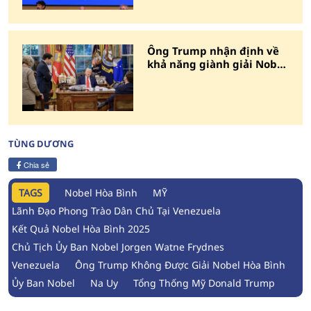
Ông Trump nhận định về
khả năng giành giải Nobel
Hòa Bình
TÙNG DƯƠNG
Chia sẻ
TAGS
Nobel Hòa Bình
MỸ
Lãnh Đạo Phong Trào Dân Chủ Tại Venezuela
Kết Quả Nobel Hòa Bình 2025
Chủ Tịch Ủy Ban Nobel Jorgen Watne Frydnes
Venezuela
Ông Trump Không Được Giải Nobel Hòa Bình
Ủy Ban Nobel
Na Uy
Tổng Thống Mỹ Donald Trump