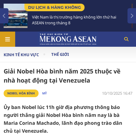
NG
CHÍNH SÁCH
àng không lớn thứ hai
Tạo khuôn khổ pháp lý ổn đị
triển các đô thị lớn
THẾ GIỚI
KINH TẾ KHU VỰC
Giải Nobel Hòa bình năm 2025 thuộc về
nhà hoạt động tại Venezuela
10/10/2025 16:47
NOBEL HÒA BÌNH
MỸ
Ủy ban Nobel lúc 11h giờ địa phương thông báo
người thắng giải Nobel Hòa bình năm nay là bà
Maria Corina Machado, lãnh đạo phong trào dân
chủ tại Venezuela.