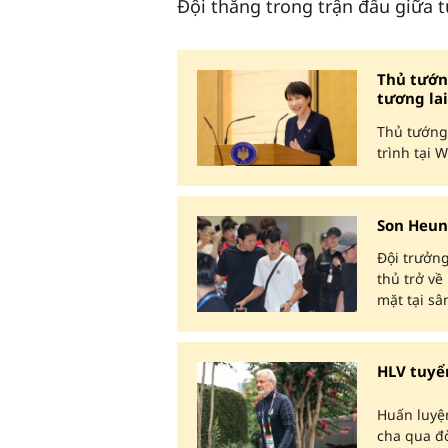
Đội thắng trong trận đấu giữa t
Thủ tướn
tương lai
Thủ tướng 
trình tại 
Son Heun
Đội trưởn
thủ trở v
mặt tại sâ
HLV tuyể
Huấn luyệ
cha qua đờ