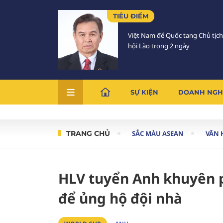
TIÊU ĐIỂM
Việt Nam để Quốc tang Chủ tịc
hội Lào trong 2 ngày
SỰ KIỆN
DOANH NGH
TRANG CHỦ
SẮC MÀU ASEAN
VĂN 
HLV tuyển Anh khuyên 
để ủng hộ đội nhà