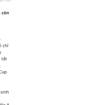
26 15:25
h còn
n
n
ì chỉ
y
 tất
,
 Cup
 sinh