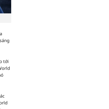
ca
 sáng
p tới
World
hó
các
orld