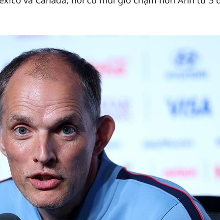
exico và Canada, nơi có múi giờ chậm hơn Anh từ 5 