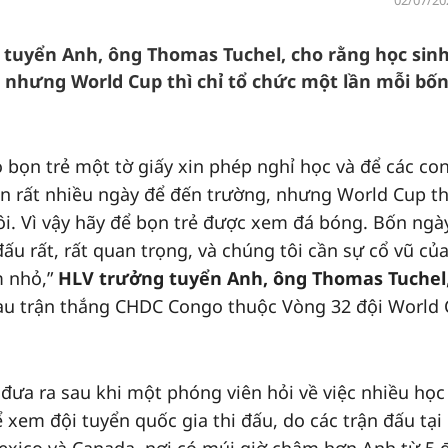
02/07/20
 tuyển Anh, ông Thomas Tuchel, cho rằng học sin
 nhưng World Cup thì chỉ tổ chức một lần mỗi bố
 bọn trẻ một tờ giấy xin phép nghỉ học và để các co
 rất nhiều ngày để đến trường, nhưng World Cup th
i. Vì vậy hãy để bọn trẻ được xem đá bóng. Bốn ngà
ấu rất, rất quan trọng, và chúng tôi cần sự cổ vũ của
m nhỏ,”
HLV trưởng tuyển Anh, ông Thomas Tuchel
sau trận thắng CHDC Congo thuộc Vòng 32 đội World
đưa ra sau khi một phóng viên hỏi về việc nhiều học
 xem đội tuyển quốc gia thi đấu, do các trận đấu tại