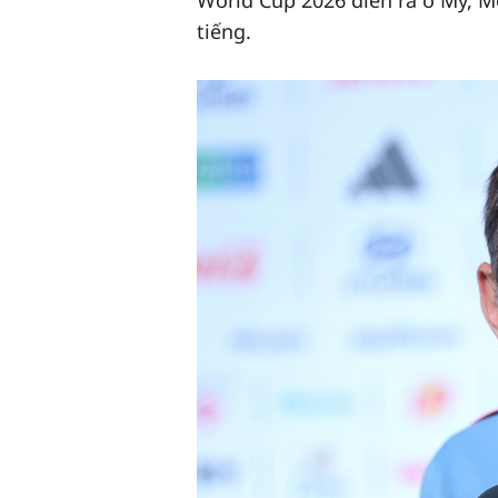
World Cup 2026 diễn ra ở Mỹ, M
tiếng.