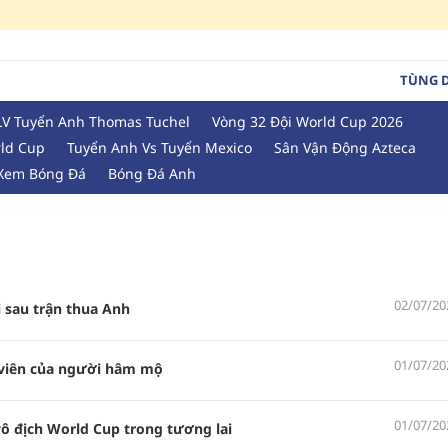
TÙNG 
LV Tuyển Anh Thomas Tuchel
Vòng 32 Đội World Cup 2026
rld Cup
Tuyển Anh Vs Tuyển Mexico
Sân Vận Động Azteca
 Xem Bóng Đá
Bóng Đá Anh
02/07/20
 sau trận thua Anh
01/07/20
 viên của người hâm mộ
01/07/20
ô địch World Cup trong tương lai