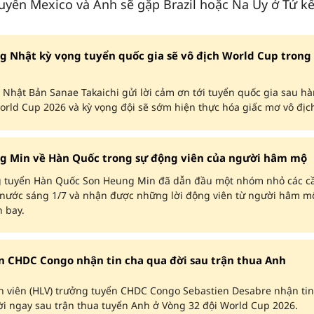
uyển Mexico và Anh sẽ gặp Brazil hoặc Na Uy ở Tứ kế
g Nhật kỳ vọng tuyển quốc gia sẽ vô địch World Cup trong
Nhật Bản Sanae Takaichi gửi lời cảm ơn tới tuyển quốc gia sau h
World Cup 2026 và kỳ vọng đội sẽ sớm hiện thực hóa giấc mơ vô địc
g Min về Hàn Quốc trong sự động viên của người hâm mộ
g tuyển Hàn Quốc Son Heung Min đã dẫn đầu một nhóm nhỏ các c
ề nước sáng 1/7 và nhận được những lời động viên từ người hâm m
n bay.
n CHDC Congo nhận tin cha qua đời sau trận thua Anh
n viên (HLV) trưởng tuyển CHDC Congo Sebastien Desabre nhận tin
i ngay sau trận thua tuyển Anh ở Vòng 32 đội World Cup 2026.