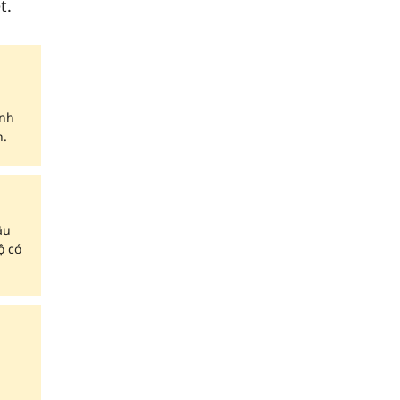
t.
ành
h.
ầu
ộ có