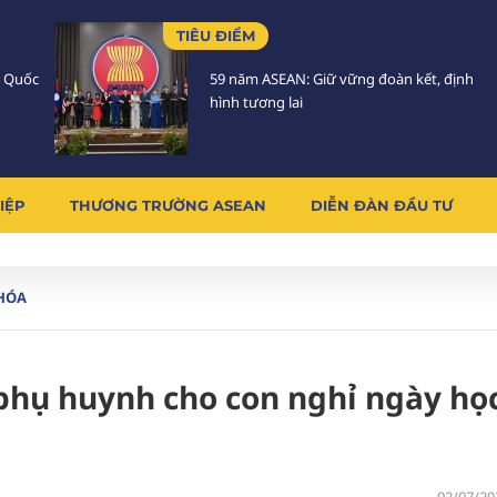
TIÊU ĐIỂM
h Quốc
59 năm ASEAN: Giữ vững đoàn kết, định
hình tương lai
IỆP
THƯƠNG TRƯỜNG ASEAN
DIỄN ĐÀN ĐẦU TƯ
HÓA
phụ huynh cho con nghỉ ngày họ