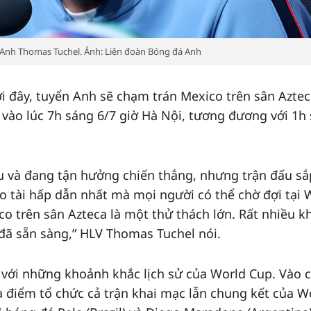
Anh Thomas Tuchel. Ảnh: Liên đoàn Bóng đá Anh
ới đây, tuyển Anh sẽ chạm trán Mexico trên sân Azte
a vào lúc 7h sáng 6/7 giờ Hà Nội, tương đương với 1h
ấu và đang tận hưởng chiến thắng, nhưng trận đấu sắ
o tài hấp dẫn nhất mà mọi người có thể chờ đợi tại 
o trên sân Azteca là một thử thách lớn. Rất nhiều k
đã sẵn sàng,” HLV Thomas Tuchel nói.
n với những khoảnh khắc lịch sử của World Cup. Vào 
a điểm tổ chức cả trận khai mạc lẫn chung kết của W