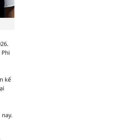
026.
 Phi
ên kể
ại
 nay.