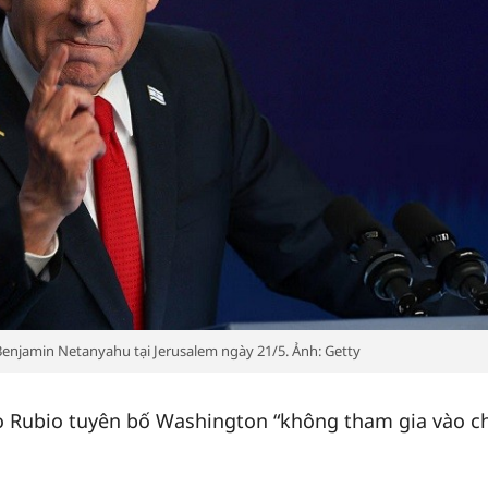
Benjamin Netanyahu tại Jerusalem ngày 21/5. Ảnh: Getty
o Rubio tuyên bố Washington “không tham gia vào c