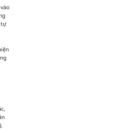
 vào
ong
 tự
biện
ong
ác,
án
).