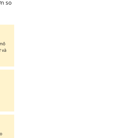
ơn so
 mô
ữ và
o