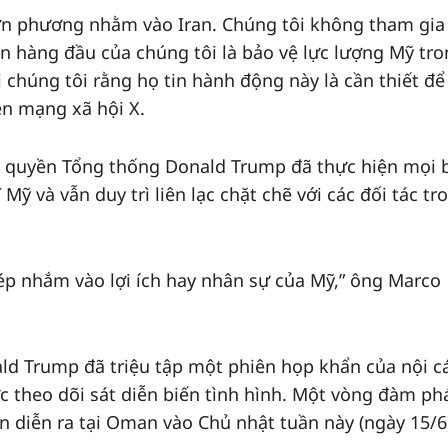
đơn phương nhằm vào Iran. Chúng tôi không tham gia
ên hàng đầu của chúng tôi là bảo vệ lực lượng Mỹ tr
i chúng tôi rằng họ tin hành động này là cần thiết để
ên mạng xã hội X.
h quyền Tổng thống Donald Trump đã thực hiện mọi 
 Mỹ và vẫn duy trì liên lạc chặt chẽ với các đối tác tr
hép nhắm vào lợi ích hay nhân sự của Mỹ,” ông Marco
ld Trump đã triệu tập một phiên họp khẩn của nội c
c theo dõi sát diễn biến tình hình. Một vòng đàm ph
n diễn ra tại Oman vào Chủ nhật tuần này (ngày 15/6