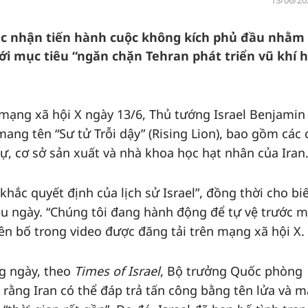
13/06/20
xác nhận tiến hành cuộc không kích phủ đầu nhằm
với mục tiêu “ngăn chặn Tehran phát triển vũ khí 
 mạng xã hội X ngày 13/6, Thủ tướng Israel Benjamin
ang tên “Sư tử Trỗi dậy” (Rising Lion), bao gồm các
ự, cơ sở sản xuất và nhà khoa học hạt nhân của Iran
hắc quyết định của lịch sử Israel”, đồng thời cho bi
iều ngày. “Chúng tôi đang hành động để tự vệ trước m
ên bố trong video được đăng tải trên mạng xã hội X.
g ngày, theo
Times of Israel
, Bộ trưởng Quốc phòng
o rằng Iran có thể đáp trả tấn công bằng tên lửa và 