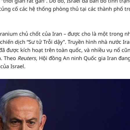
“thời gian rất gần”. Do đó, Israel đã ban bố tình trạ
củng cố các hệ thống phòng thủ tại các thành phố t
ranium chủ chốt của Iran – được cho là một trong 
chiến dịch “Sư tử Trỗi dậy”. Truyền hình nhà nước Ir
ã được kích hoạt trên toàn quốc, và nhiều vụ nổ cũ
n. Theo
Reuters
, Hội đồng An ninh Quốc gia Iran đan
của Israel.