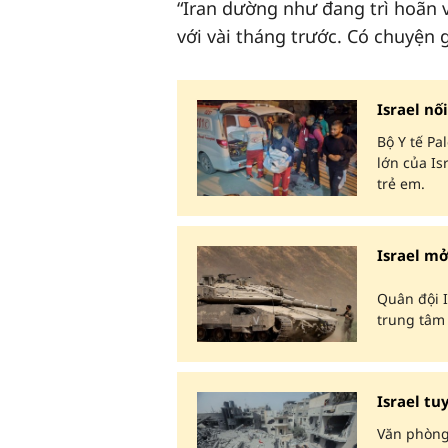
“Iran dường như đang trì hoãn v
với vài tháng trước. Có chuyện g
Israel nố
Bộ Y tế Pa
lớn của Is
trẻ em.
Israel mở
Quân đội I
trung tâm
Israel tu
Văn phòng