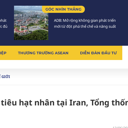
GÓC NHÌN THẲNG
phát
ADB: Mở rộng không gian phát triển
ực đủ
mới từ đột phá thể chế và năng suất
IỆP
THƯƠNG TRƯỜNG ASEAN
DIỄN ĐÀN ĐẦU TƯ
 GIỚI
 tiêu hạt nhân tại Iran, Tổng thố