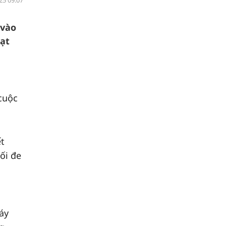
25 09:07
 vào
hạt
 cuộc
.
ết
ối đe
máy