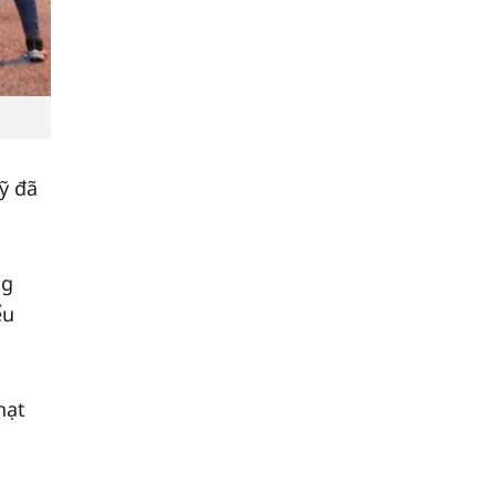
ỹ đã
ng
ểu
hạt