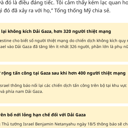
à đó là điều đáng tiếc. Tôi cảm thấy kém lạc quan h
ì đó đã xảy ra với họ,” Tổng thống Mỹ chia sẻ.
i lại không kích Dải Gaza, hơn 320 người thiệt mạng
lestine cho biết số người thiệt mạng do chiến dịch không kích quy
rael vào Dải Gaza đã tăng lên ít nhất 326 người, phần lớn là phụ n
 rộng tấn công tại Gaza sau khi hơn 400 người thiệt mạng
srael thông báo nối lại các chiến dịch tấn công trên bộ tại khu vực
 và phía nam Dải Gaza.
yên bố nới lỏng hạn chế đối với Dải Gaza
 Thủ tướng Israel Benjamin Netanyahu ngày 18/5 thông báo sẽ ch