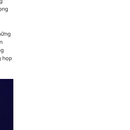
ng
rọng
những
an
ng
g họp