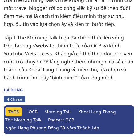
của The Morning Talk vì thế không chỉ là hành trình của
một travel blogger rời bỏ công việc kỹ sư để theo đuổi
đam mê, mà là cách tìm kiếm điều mình thật sự phù
hợp, đủ tin vào lựa chọn ấy và kiên trì bước tiếp.
Tập 1 The Morning Talk hiện đã chính thức lên sóng
trên fanpage/website chính thức của OCB và kênh
YouTube Vietsuccess. Khán giả có thể theo dõi trọn vẹn
cuộc trò chuyện để lắng nghe thêm những chia sẻ chân
thành của Khoai Lang Thang về niềm tin, lựa chọn và
hành trình tìm thấy “bình minh” của riêng mình.
HÀ DUNG
Chia sẻ
TAGS
OCB
Morning Talk
Khoai Lang Thang
The Morning Talk
Podcast OCB
Ngân Hàng Phương Đông 30 Năm Thành Lập