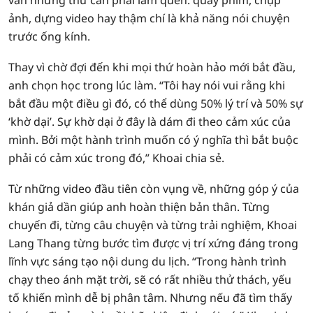
vàn những thứ cần phải làm quen: quay phim, chụp
ảnh, dựng video hay thậm chí là khả năng nói chuyện
trước ống kính.
Thay vì chờ đợi đến khi mọi thứ hoàn hảo mới bắt đầu,
anh chọn học trong lúc làm. “Tôi hay nói vui rằng khi
bắt đầu một điều gì đó, có thể dùng 50% lý trí và 50% sự
‘khờ dại’. Sự khờ dại ở đây là dám đi theo cảm xúc của
mình. Bởi một hành trình muốn có ý nghĩa thì bắt buộc
phải có cảm xúc trong đó,” Khoai chia sẻ.
Từ những video đầu tiên còn vụng về, những góp ý của
khán giả dần giúp anh hoàn thiện bản thân. Từng
chuyến đi, từng câu chuyện và từng trải nghiệm, Khoai
Lang Thang từng bước tìm được vị trí xứng đáng trong
lĩnh vực sáng tạo nội dung du lịch. “Trong hành trình
chạy theo ánh mặt trời, sẽ có rất nhiều thử thách, yếu
tố khiến mình dễ bị phân tâm. Nhưng nếu đã tìm thấy