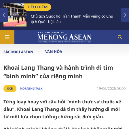
TIÊU ĐIỂM
Quốc hội Trần Thanh Mẫn viếng cố Chủ
Chủ tịch Quốc
 hội Lào
đậm đối với 
VĂN HÓA
SẮC MÀU ASEAN
Khoai Lang Thang và hành trình đi tìm
“bình minh” của riêng mình
19/06/2026 08:00
OCB
MORNING TALK
Từng loay hoay với câu hỏi “mình thực sự thuộc về
đâu”, Khoai Lang Thang đã tìm thấy hướng đi mới
từ một lựa chọn tưởng chừng rất đơn giản.