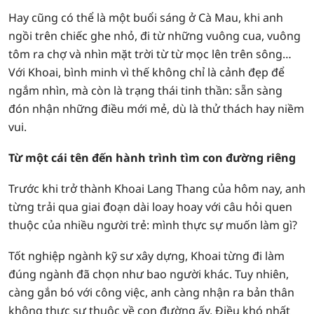
Hay cũng có thể là một buổi sáng ở Cà Mau, khi anh
ngồi trên chiếc ghe nhỏ, đi từ những vuông cua, vuông
tôm ra chợ và nhìn mặt trời từ từ mọc lên trên sông…
Với Khoai, bình minh vì thế không chỉ là cảnh đẹp để
ngắm nhìn, mà còn là trạng thái tinh thần: sẵn sàng
đón nhận những điều mới mẻ, dù là thử thách hay niềm
vui.
Từ một cái tên đến hành trình tìm con đường riêng
Trước khi trở thành Khoai Lang Thang của hôm nay, anh
từng trải qua giai đoạn dài loay hoay với câu hỏi quen
thuộc của nhiều người trẻ: mình thực sự muốn làm gì?
Tốt nghiệp ngành kỹ sư xây dựng, Khoai từng đi làm
đúng ngành đã chọn như bao người khác. Tuy nhiên,
càng gắn bó với công việc, anh càng nhận ra bản thân
không thực sự thuộc về con đường ấy. Điều khó nhất