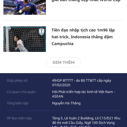
Tiền đạo nhập tịch cao 1m96 lập
hat-trick, Indonesia thắng đậm
Campuchia
XEM THÊM
Giấy phép số:
49/GP-BTTTT - do Bộ TT&TT cấp ngày
07/02/2020
Cơ quan chủ quản:
Hội Phát triển hợp tác kinh tế Việt Nam -
ASEAN
Tổng biên tập:
Nguyễn Hà Thắng
VP Ban biên tập:
Tầng 5, Lê Xuân 2 Building, Lô C15/D21 Khu
đô thị mới Cầu Giấy, Ngõ 100 Dịch Vọng