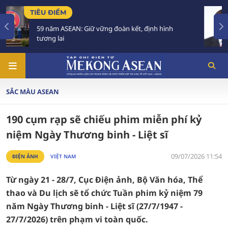
TIÊU ĐIỂM
, định hình
Việt Nam để Quốc tang Chủ tịch Quốc
trong 2 ngày
SẮC MÀU ASEAN
190 cụm rạp sẽ chiếu phim miễn phí kỷ
niệm Ngày Thương binh - Liệt sĩ
09/07/2026 11:54
ĐIỆN ẢNH
VIỆT NAM
Từ ngày 21 - 28/7, Cục Điện ảnh, Bộ Văn hóa, Thể
thao và Du lịch sẽ tổ chức Tuần phim kỷ niệm 79
năm Ngày Thương binh - Liệt sĩ (27/7/1947 -
27/7/2026) trên phạm vi toàn quốc.