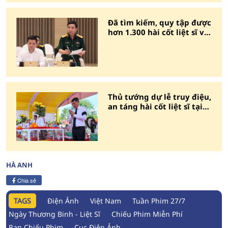
Đã tìm kiếm, quy tập được
hơn 1.300 hài cốt liệt sĩ và
3 mộ tập thể
Thủ tướng dự lễ truy điệu,
an táng hài cốt liệt sĩ tại
tỉnh Quảng Trị
HÀ ANH
Chia sẻ
TAGS
Điện Ảnh
Việt Nam
Tuần Phim 27/7
Ngày Thương Binh - Liệt Sĩ
Chiếu Phim Miễn Phí
Rạp Chiếu Phim
Cục Điện Ảnh