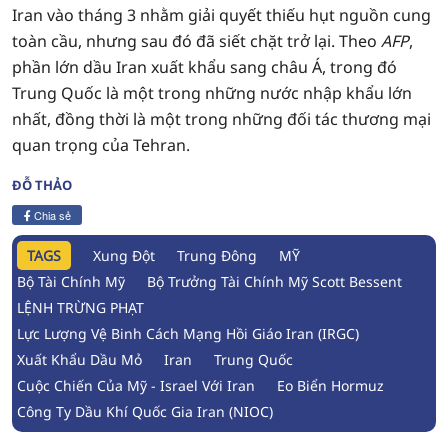
Iran vào tháng 3 nhằm giải quyết thiếu hụt nguồn cung
toàn cầu, nhưng sau đó đã siết chặt trở lại. Theo
AFP
,
phần lớn dầu Iran xuất khẩu sang châu Á, trong đó
Trung Quốc là một trong những nước nhập khẩu lớn
nhất, đồng thời là một trong những đối tác thương mại
quan trọng của Tehran.
ĐỖ THẢO
Chia sẻ
TAGS
Xung Đột
Trung Đông
MỸ
Bộ Tài Chính Mỹ
Bộ Trưởng Tài Chính Mỹ Scott Bessent
LỆNH TRỪNG PHẠT
Lực Lượng Vệ Binh Cách Mạng Hồi Giáo Iran (IRGC)
Xuất Khẩu Dầu Mỏ
Iran
Trung Quốc
Cuộc Chiến Của Mỹ - Israel Với Iran
Eo Biển Hormuz
Công Ty Dầu Khí Quốc Gia Iran (NIOC)