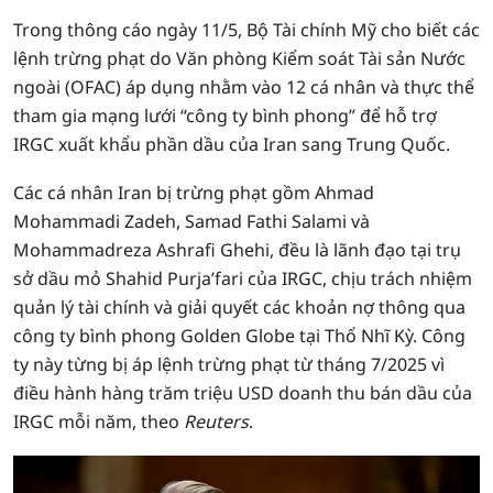
Trong thông cáo ngày 11/5, Bộ Tài chính Mỹ cho biết các
lệnh trừng phạt do Văn phòng Kiểm soát Tài sản Nước
ngoài (OFAC) áp dụng nhằm vào 12 cá nhân và thực thể
tham gia mạng lưới “công ty bình phong” để hỗ trợ
IRGC xuất khẩu phần dầu của Iran sang Trung Quốc.
Các cá nhân Iran bị trừng phạt gồm Ahmad
Mohammadi Zadeh, Samad Fathi Salami và
Mohammadreza Ashrafi Ghehi, đều là lãnh đạo tại trụ
sở dầu mỏ Shahid Purja’fari của IRGC, chịu trách nhiệm
quản lý tài chính và giải quyết các khoản nợ thông qua
công ty bình phong Golden Globe tại Thổ Nhĩ Kỳ. Công
ty này từng bị áp lệnh trừng phạt từ tháng 7/2025 vì
điều hành hàng trăm triệu USD doanh thu bán dầu của
IRGC mỗi năm, theo
Reuters
.