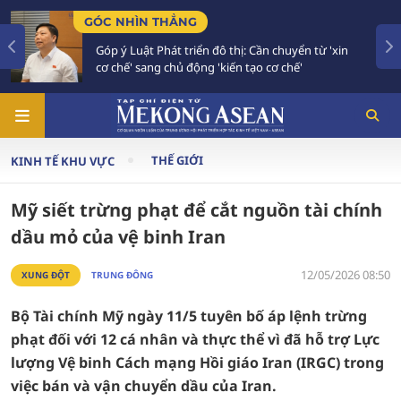
GÓC NHÌN THẲNG
Góp ý Luật Phát triển đô thị: Cần chuyển từ 'xin
cơ chế' sang chủ động 'kiến tạo cơ chế'
THẾ GIỚI
KINH TẾ KHU VỰC
Mỹ siết trừng phạt để cắt nguồn tài chính
dầu mỏ của vệ binh Iran
12/05/2026 08:50
XUNG ĐỘT
TRUNG ĐÔNG
Bộ Tài chính Mỹ ngày 11/5 tuyên bố áp lệnh trừng
phạt đối với 12 cá nhân và thực thể vì đã hỗ trợ Lực
lượng Vệ binh Cách mạng Hồi giáo Iran (IRGC) trong
việc bán và vận chuyển dầu của Iran.