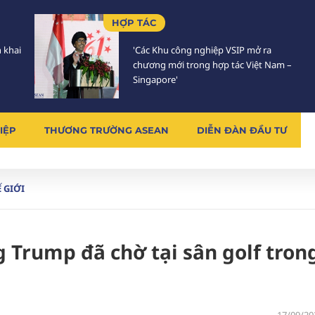
HỢP TÁC
n khai
'Các Khu công nghiệp VSIP mở ra
chương mới trong hợp tác Việt Nam –
Singapore'
IỆP
THƯƠNG TRƯỜNG ASEAN
DIỄN ĐÀN ĐẦU TƯ
 GIỚI
Trump đã chờ tại sân golf tron