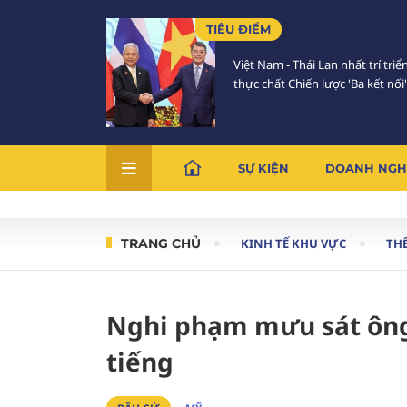
TIÊU ĐIỂM
Việt Nam - Thái Lan nhất trí triể
thực chất Chiến lược 'Ba kết nối'
SỰ KIỆN
DOANH NGH
TRANG CHỦ
KINH TẾ KHU VỰC
THẾ
Nghi phạm mưu sát ông 
tiếng