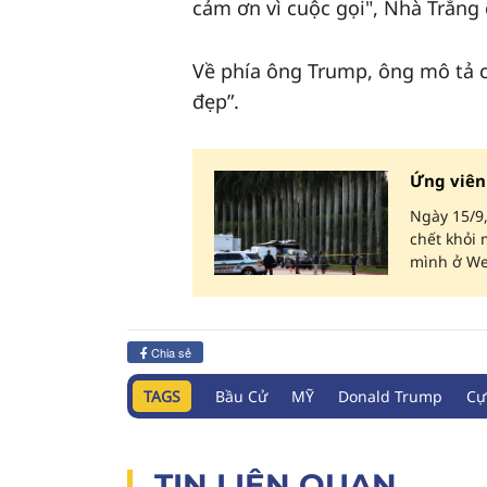
cảm ơn vì cuộc gọi", Nhà Trắng 
Về phía ông Trump, ông mô tả cu
đẹp”.
Ứng viên
Ngày 15/9
chết khỏi 
mình ở Wes
Chia sẻ
TAGS
Bầu Cử
MỸ
Donald Trump
Cự
TIN LIÊN QUAN