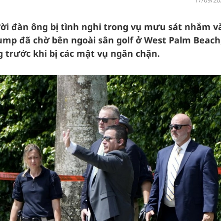
17/09/20
ười đàn ông bị tình nghi trong vụ mưu sát nhắm v
mp đã chờ bên ngoài sân golf ở West Palm Beach
g trước khi bị các mật vụ ngăn chặn.