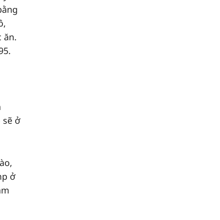
bằng
ô,
 ăn.
95.
g
h
 sẽ ở
ào,
mp ở
 ám