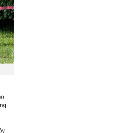
ân
ếng
ây