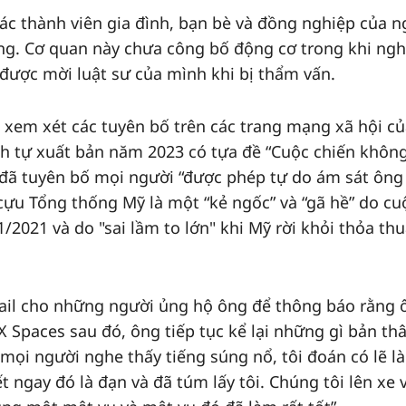
ác thành viên gia đình, bạn bè và đồng nghiệp của n
. Cơ quan này chưa công bố động cơ trong khi ngh
ược mời luật sư của mình khi bị thẩm vấn.
h xem xét các tuyên bố trên các trang mạng xã hội c
h tự xuất bản năm 2023 có tựa đề “Cuộc chiến không
 đã tuyên bố mọi người “được phép tự do ám sát ông
ựu Tổng thống Mỹ là một “kẻ ngốc” và “gã hề” do cu
1/2021 và do "sai lầm to lớn" khi Mỹ rời khỏi thỏa th
ail cho những người ủng hộ ông để thông báo rằng 
X Spaces sau đó, ông tiếp tục kể lại những gì bản th
 mọi người nghe thấy tiếng súng nổ, tôi đoán có lẽ là
 ngay đó là đạn và đã túm lấy tôi. Chúng tôi lên xe v