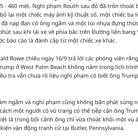
5 - 460 mét. Nghi phạm Routh sau đó đã trốn thoát 
bỏ lại một chiếc máy ảnh kỹ thuật số, một chiếc ba l
 đã nạp đạn có ống ngắm và một túi nhựa đựng thức
hút sau khi lái xe về phía bắc trên Đường liên bang 
ợc báo cáo là đánh cắp từ một chiếc xe khác.
d Rowe chiều ngày 16/9 trả lời các phóng viên rằn
Trump ở West Palm Beach không nằm trong lịch trìn
ều tra vẫn chưa rõ liệu nghi phạm có biết ông Trump
tầm ngắm và nghi phạm cũng không bắn phát súng n
ề cách một người có vũ trang có thể tiếp cận ông Tru
iệt là trong bối cảnh ông chỉ vừa thoát khỏi một vụ
kiện vận động tranh cử tại Butler, Pennsylvania.