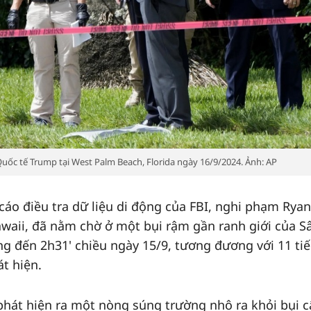
 Quốc tế Trump tại West Palm Beach, Florida ngày 16/9/2024. Ảnh: AP
 cáo điều tra dữ liệu di động của FBI, nghi phạm Ryan
awaii, đã nằm chờ ở một bụi rậm gần ranh giới của S
ng đến 2h31' chiều ngày 15/9, tương đương với 11 ti
át hiện.
phát hiện ra một nòng súng trường nhô ra khỏi bụi c