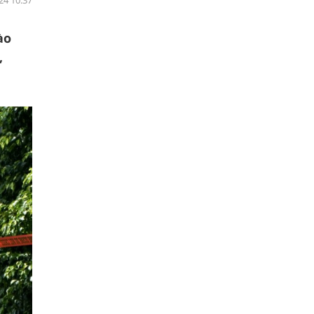
24 10:37
ào
,