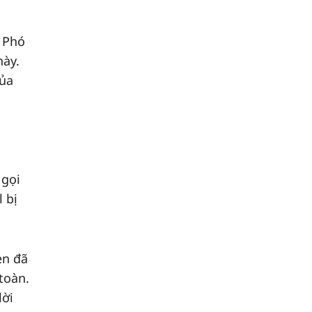
à Phó
này.
của
 gọi
 bị
en đã
toàn.
lời