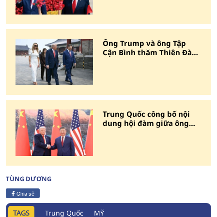
Ông Trump và ông Tập
Cận Bình thăm Thiên Đàn
Bắc Kinh
Trung Quốc công bố nội
dung hội đàm giữa ông
Tập Cận Bình và ông
Trump
TÙNG DƯƠNG
Chia sẻ
TAGS
Trung Quốc
MỸ