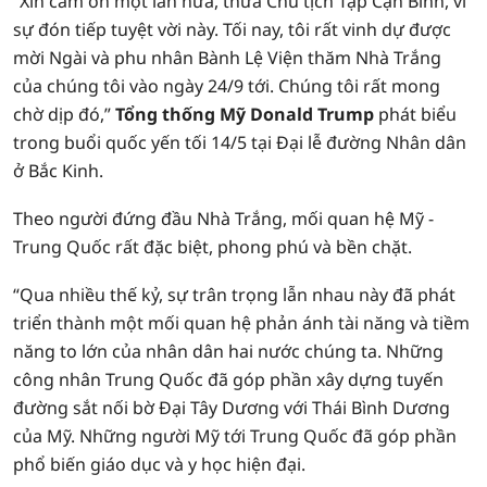
“Xin cảm ơn một lần nữa, thưa Chủ tịch Tập Cận Bình, vì
sự đón tiếp tuyệt vời này. Tối nay, tôi rất vinh dự được
mời Ngài và phu nhân Bành Lệ Viện thăm Nhà Trắng
của chúng tôi vào ngày 24/9 tới. Chúng tôi rất mong
chờ dịp đó,”
Tổng thống Mỹ Donald Trump
phát biểu
trong buổi quốc yến tối 14/5 tại Đại lễ đường Nhân dân
ở Bắc Kinh.
Theo người đứng đầu Nhà Trắng, mối quan hệ Mỹ -
Trung Quốc rất đặc biệt, phong phú và bền chặt.
“Qua nhiều thế kỷ, sự trân trọng lẫn nhau này đã phát
triển thành một mối quan hệ phản ánh tài năng và tiềm
năng to lớn của nhân dân hai nước chúng ta. Những
công nhân Trung Quốc đã góp phần xây dựng tuyến
đường sắt nối bờ Đại Tây Dương với Thái Bình Dương
của Mỹ. Những người Mỹ tới Trung Quốc đã góp phần
phổ biến giáo dục và y học hiện đại.