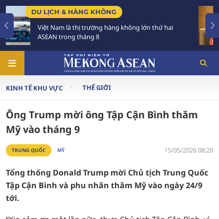
CHÍNH SÁCH
 thứ hai
Tạo khuôn khổ pháp lý ổn định, đột phá để
triển các đô thị lớn
THẾ GIỚI
KINH TẾ KHU VỰC
Ông Trump mời ông Tập Cận Bình thăm
Mỹ vào tháng 9
15/05/2026 08:20
TRUNG QUỐC
MỸ
Tổng thống Donald Trump mời Chủ tịch Trung Quốc
Tập Cận Bình và phu nhân thăm Mỹ vào ngày 24/9
tới.