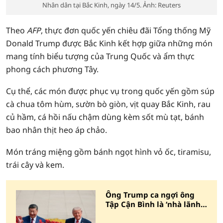
Nhân dân tại Bắc Kinh, ngày 14/5. Ảnh: Reuters
Theo
AFP
, thực đơn quốc yến chiêu đãi Tổng thống Mỹ
Donald Trump được Bắc Kinh kết hợp giữa những món
mang tính biểu tượng của Trung Quốc và ẩm thực
phong cách phương Tây.
Cụ thể, các món được phục vụ trong quốc yến gồm súp
cà chua tôm hùm, sườn bò giòn, vịt quay Bắc Kinh, rau
củ hầm, cá hồi nấu chậm dùng kèm sốt mù tạt, bánh
bao nhân thịt heo áp chảo.
Món tráng miệng gồm bánh ngọt hình vỏ ốc, tiramisu,
trái cây và kem.
Ông Trump ca ngợi ông
Tập Cận Bình là ‘nhà lãnh
đạo vĩ đại’