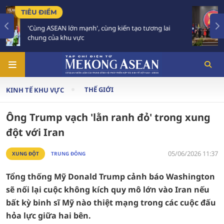
TIÊU ĐIỂM
tương lai
59 năm ASEAN: Giữ vững đoàn kết, định hì
tương lai
THẾ GIỚI
KINH TẾ KHU VỰC
Ông Trump vạch 'lằn ranh đỏ' trong xung
đột với Iran
05/06/2026 11:37
XUNG ĐỘT
TRUNG ĐÔNG
Tổng thống Mỹ Donald Trump cảnh báo Washington
sẽ nối lại cuộc không kích quy mô lớn vào Iran nếu
bất kỳ binh sĩ Mỹ nào thiệt mạng trong các cuộc đấu
hỏa lực giữa hai bên.