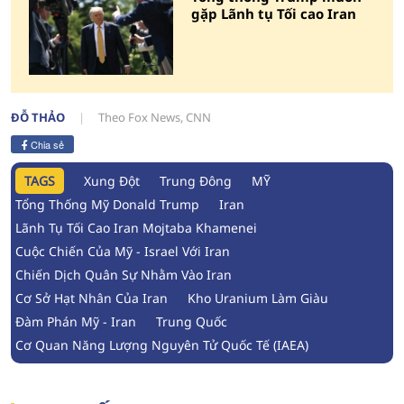
gặp Lãnh tụ Tối cao Iran
ĐỖ THẢO
Theo Fox News, CNN
Chia sẻ
TAGS
Xung Đột
Trung Đông
MỸ
Tổng Thống Mỹ Donald Trump
Iran
Lãnh Tụ Tối Cao Iran Mojtaba Khamenei
Cuộc Chiến Của Mỹ - Israel Với Iran
Chiến Dịch Quân Sự Nhằm Vào Iran
Cơ Sở Hạt Nhân Của Iran
Kho Uranium Làm Giàu
Đàm Phán Mỹ - Iran
Trung Quốc
Cơ Quan Năng Lượng Nguyên Tử Quốc Tế (IAEA)