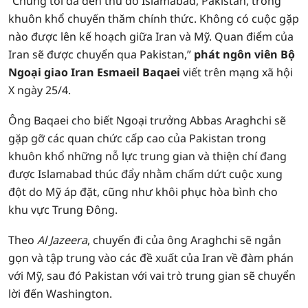
“Chúng tôi đã đến thủ đô Islamabad, Pakistan, trong
khuôn khổ chuyến thăm chính thức. Không có cuộc gặp
nào được lên kế hoạch giữa Iran và Mỹ. Quan điểm của
Iran sẽ được chuyển qua Pakistan,”
phát ngôn viên Bộ
Ngoại giao Iran Esmaeil Baqaei
viết trên mạng xã hội
X ngày 25/4.
Ông Baqaei cho biết Ngoại trưởng Abbas Araghchi sẽ
gặp gỡ các quan chức cấp cao của Pakistan trong
khuôn khổ những nỗ lực trung gian và thiện chí đang
được Islamabad thúc đẩy nhằm chấm dứt cuộc xung
đột do Mỹ áp đặt, cũng như khôi phục hòa bình cho
khu vực Trung Đông.
Theo
Al Jazeera
, chuyến đi của ông Araghchi sẽ ngắn
gọn và tập trung vào các đề xuất của Iran về đàm phán
với Mỹ, sau đó Pakistan với vai trò trung gian sẽ chuyển
lời đến Washington.