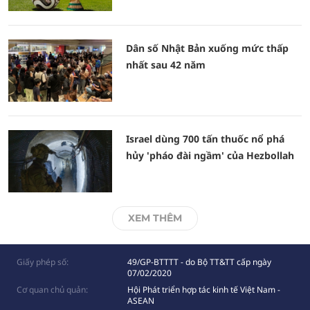
Dân số Nhật Bản xuống mức thấp
nhất sau 42 năm
Israel dùng 700 tấn thuốc nổ phá
hủy 'pháo đài ngầm' của Hezbollah
XEM THÊM
Giấy phép số:
49/GP-BTTTT - do Bộ TT&TT cấp ngày
07/02/2020
Cơ quan chủ quản:
Hội Phát triển hợp tác kinh tế Việt Nam -
ASEAN