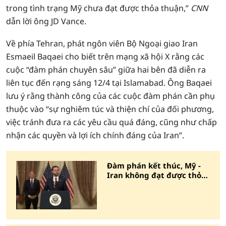
trong tình trạng Mỹ chưa đạt được thỏa thuận,”
CNN
dẫn lời ông JD Vance.
Về phía Tehran, phát ngôn viên Bộ Ngoại giao Iran
Esmaeil Baqaei cho biết trên mạng xã hội X rằng các
cuộc “đàm phán chuyên sâu” giữa hai bên đã diễn ra
liên tục đến rạng sáng 12/4 tại Islamabad. Ông Baqaei
lưu ý rằng thành công của các cuộc đàm phán cần phụ
thuộc vào “sự nghiêm túc và thiện chí của đối phương,
việc tránh đưa ra các yêu cầu quá đáng, cũng như chấp
nhận các quyền và lợi ích chính đáng của Iran”.
Đàm phán kết thúc, Mỹ -
Iran không đạt được thỏa
thuận