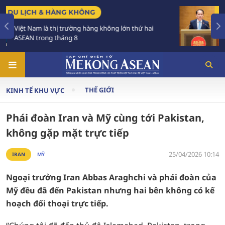
CHÍNH SÁCH
 hai
Tạo khuôn khổ pháp lý ổn định, đột phá để phá
triển các đô thị lớn
THẾ GIỚI
KINH TẾ KHU VỰC
Phái đoàn Iran và Mỹ cùng tới Pakistan,
không gặp mặt trực tiếp
25/04/2026 10:14
IRAN
MỸ
Ngoại trưởng Iran Abbas Araghchi và phái đoàn của
Mỹ đều đã đến Pakistan nhưng hai bên không có kế
hoạch đối thoại trực tiếp.