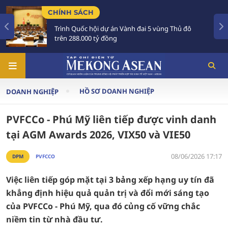
TIÊU ĐIỂM
 án Vành đai 5 vùng Thủ đô
Tổng Bí thư, Chủ tịch
ồng
Australia và New Zeal
HỒ SƠ DOANH NGHIỆP
DOANH NGHIỆP
PVFCCo - Phú Mỹ liên tiếp được vinh danh
tại AGM Awards 2026, VIX50 và VIE50
08/06/2026 17:17
DPM
PVFCCO
Việc liên tiếp góp mặt tại 3 bảng xếp hạng uy tín đã
khẳng định hiệu quả quản trị và đổi mới sáng tạo
của PVFCCo - Phú Mỹ, qua đó củng cố vững chắc
niềm tin từ nhà đầu tư.