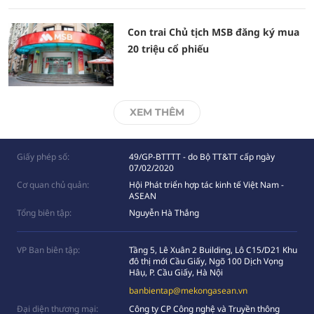
Con trai Chủ tịch MSB đăng ký mua
20 triệu cổ phiếu
XEM THÊM
Giấy phép số:
49/GP-BTTTT - do Bộ TT&TT cấp ngày
07/02/2020
Cơ quan chủ quản:
Hội Phát triển hợp tác kinh tế Việt Nam -
ASEAN
Tổng biên tập:
Nguyễn Hà Thắng
VP Ban biên tập:
Tầng 5, Lê Xuân 2 Building, Lô C15/D21 Khu
đô thị mới Cầu Giấy, Ngõ 100 Dịch Vọng
Hâụ, P. Cầu Giấy, Hà Nội
banbientap@mekongasean.vn
Đại diện thương mại:
Công ty CP Công nghệ và Truyền thông