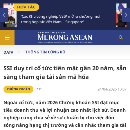
TIÊU ĐIỂM
ng mới
Việt Nam - Thái Lan nhất trí triển khai thực 
Chiến lược 'Ba kết nối'
THÔNG TIN CÔNG BỐ
DATA
SSI duy trì cổ tức tiền mặt gần 20 năm, sẵn
sàng tham gia tài sản mã hóa
24/04/2026 10:07
CHỨNG KHOÁN
SSI
Ngoài cổ tức, năm 2026 Chứng khoán SSI đặt mục
tiêu doanh thu và lợi nhuận cao nhất lịch sử. Doanh
nghiệp cũng chia sẻ về sự chuẩn bị cho việc đón
sóng nâng hạng thị trường và cân nhắc tham gia tài