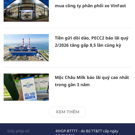
mua công ty phân phối xe VinFast
Tiền gửi dồi dào, PECC2 báo lãi quý
2/2026 tăng gấp 8,5 lần cùng kỳ
Mộc Châu Milk báo lãi quý cao nhất
trong gần 3 năm
XEM THÊM
Giấy phép số:
49/GP-BTTTT - do Bộ TT&TT cấp ngày