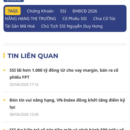
TAGS
Chứng Khoán
SSI
ĐHĐCĐ 2026
NÂNG HẠNG THỊ TRƯỜNG
Cổ Phiếu SSI
Chia Cổ Tức
Tài Sản Mã Hoá
Chủ Tịch SSI Nguyễn Duy Hưng
TIN LIÊN QUAN
SSI lãi hơn 1.000 tỷ đồng từ cho vay margin, bán ra cổ
phiếu FPT
20/04/2026 17:16
Đón tin vui nâng hạng, VN-Index đồng khởi tăng điểm kỷ
lục
08/04/2026 15:45
SSI dự kiến trả cổ tức tiền mặt và phát hành 500 triệu cổ