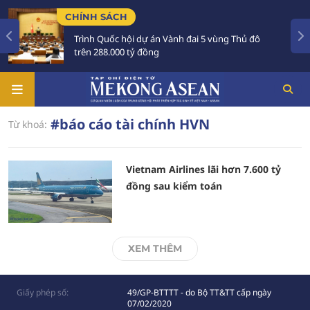
CHÍNH SÁCH
Trình Quốc hội dự án Vành đai 5 vùng Thủ đô
trên 288.000 tỷ đồng
#báo cáo tài chính HVN
Từ khoá:
Vietnam Airlines lãi hơn 7.600 tỷ
đồng sau kiểm toán
XEM THÊM
Giấy phép số:
49/GP-BTTTT - do Bộ TT&TT cấp ngày
07/02/2020