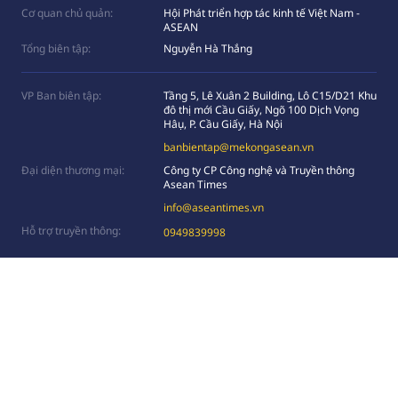
Cơ quan chủ quản:
Hội Phát triển hợp tác kinh tế Việt Nam -
ASEAN
Tổng biên tập:
Nguyễn Hà Thắng
VP Ban biên tập:
Tầng 5, Lê Xuân 2 Building, Lô C15/D21 Khu
đô thị mới Cầu Giấy, Ngõ 100 Dịch Vọng
Hâụ, P. Cầu Giấy, Hà Nội
banbientap@mekongasean.vn
Đại diện thương mại:
Công ty CP Công nghệ và Truyền thông
Asean Times
info@aseantimes.vn
Hỗ trợ truyền thông:
0949839998