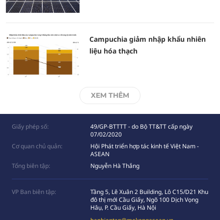
Campuchia giảm nhập khẩu nhiên
liệu hóa thạch
XEM THÊM
Giấy phép số:
49/GP-BTTTT - do Bộ TT&TT cấp ngày
07/02/2020
Cơ quan chủ quản:
Hội Phát triển hợp tác kinh tế Việt Nam -
ASEAN
Tổng biên tập:
Nguyễn Hà Thắng
VP Ban biên tập:
Tầng 5, Lê Xuân 2 Building, Lô C15/D21 Khu
đô thị mới Cầu Giấy, Ngõ 100 Dịch Vọng
Hâụ, P. Cầu Giấy, Hà Nội