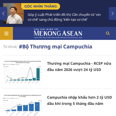
GÓC NHÌN THẲNG
Góp ý Luật Phát triển đô thị: Cần chuyển từ 'xin
cơ chế' sang chủ động 'kiến tạo cơ chế'
#Bộ Thương mại Campuchia
Từ khoá:
Thương mại Campuchia - RCEP nửa
đầu năm 2026 vượt 24 tỷ USD
Campuchia nhập khẩu hơn 2 tỷ USD
dầu khí trong 5 tháng đầu năm