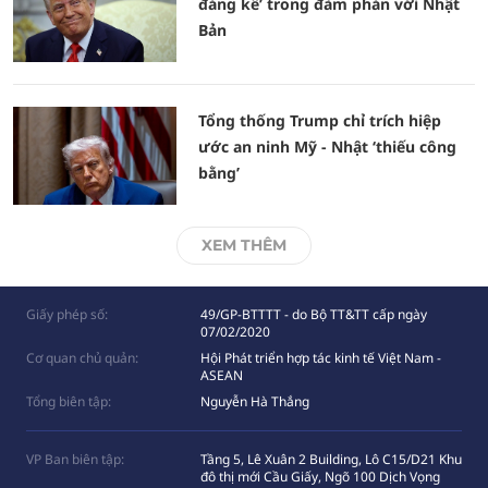
đáng kể’ trong đàm phán với Nhật
Bản
Tổng thống Trump chỉ trích hiệp
ước an ninh Mỹ - Nhật ‘thiếu công
bằng’
XEM THÊM
Giấy phép số:
49/GP-BTTTT - do Bộ TT&TT cấp ngày
07/02/2020
Cơ quan chủ quản:
Hội Phát triển hợp tác kinh tế Việt Nam -
ASEAN
Tổng biên tập:
Nguyễn Hà Thắng
VP Ban biên tập:
Tầng 5, Lê Xuân 2 Building, Lô C15/D21 Khu
đô thị mới Cầu Giấy, Ngõ 100 Dịch Vọng