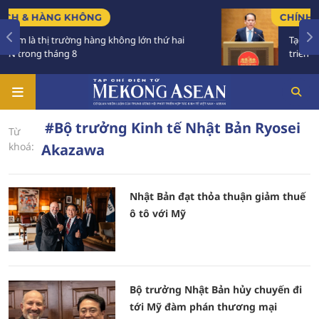
ÀNG KHÔNG
CHÍNH SÁCH
ị trường hàng không lớn thứ hai
Tạo khuôn khổ pháp
áng 8
triển các đô thị lớn
#Bộ trưởng Kinh tế Nhật Bản Ryosei
Từ
khoá:
Akazawa
Nhật Bản đạt thỏa thuận giảm thuế
ô tô với Mỹ
Bộ trưởng Nhật Bản hủy chuyến đi
tới Mỹ đàm phán thương mại