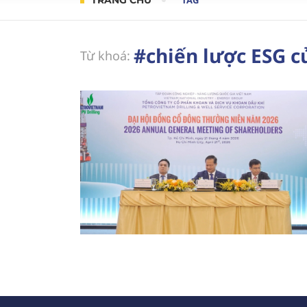
TRANG CHỦ
TAG
#chiến lược ESG củ
Từ khoá: