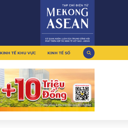
KINH TẾ KHU VỰC
KINH TẾ SỐ