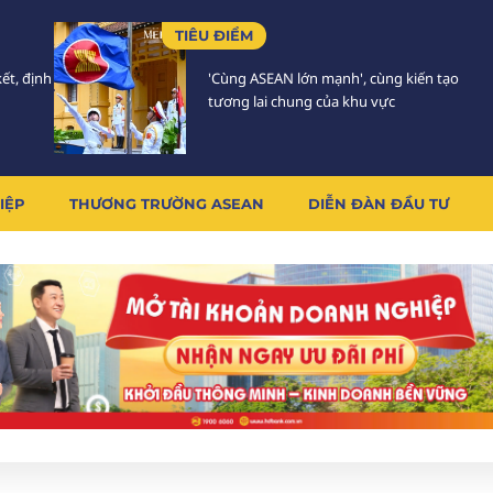
TIÊU ĐIỂM
ết, định
'Cùng ASEAN lớn mạnh', cùng kiến tạo
tương lai chung của khu vực
IỆP
THƯƠNG TRƯỜNG ASEAN
DIỄN ĐÀN ĐẦU TƯ