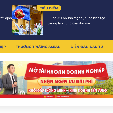
TIÊU ĐIỂM
ết, định
'Cùng ASEAN lớn mạnh', cùng kiến tạo
tương lai chung của khu vực
IỆP
THƯƠNG TRƯỜNG ASEAN
DIỄN ĐÀN ĐẦU TƯ