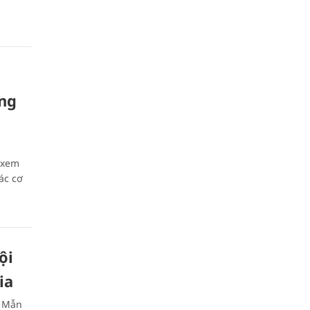
ông
 xem
ác cơ
ội
ia
h Mẫn