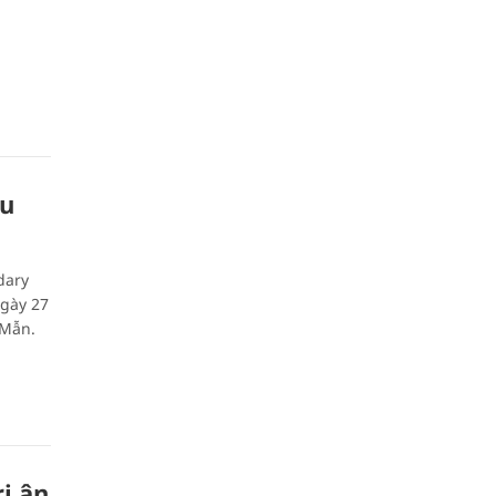
ầu
dary
ngày 27
 Mẫn.
i ân