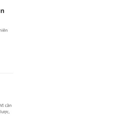
ần
hiên
VI cần
lược,