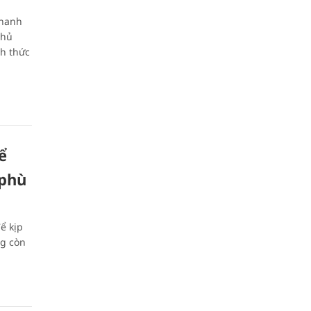
Thanh
Chủ
h thức
ể
 phù
ể kịp
ng còn