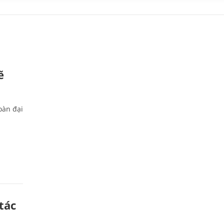
ẽ
oàn đại
tác