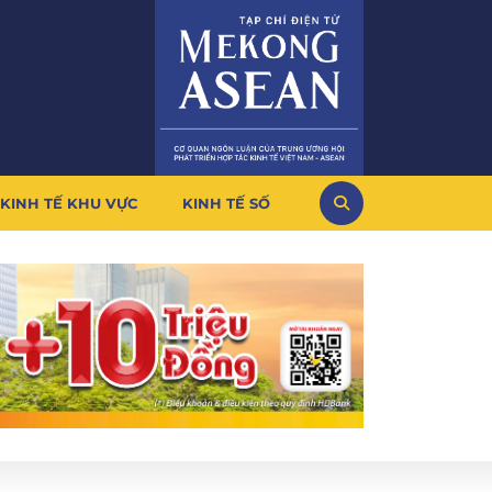
KINH TẾ KHU VỰC
KINH TẾ SỐ