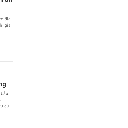
ền địa
h, gia
ng
 bảo
ra
u cũ".