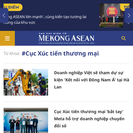
TIÊU ĐIỂM
ớn mạnh', cùng kiến tạo tương lai
59 năm ASEAN: Gi
u vực
tương lai
#Cục Xúc tiến thương mại
Từ khoá:
Doanh nghiệp Việt sẽ tham dự sự
kiện 'Kết nối với Đông Nam Á' tại Hà
Lan
Cục Xúc tiến thương mại ‘bắt tay’
Meta hỗ trợ doanh nghiệp chuyển
đổi số