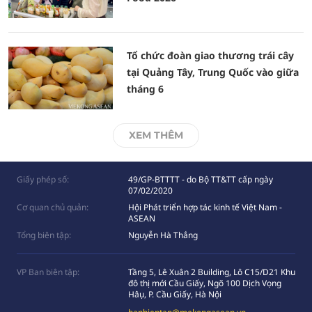
Tổ chức đoàn giao thương trái cây
tại Quảng Tây, Trung Quốc vào giữa
tháng 6
XEM THÊM
Giấy phép số:
49/GP-BTTTT - do Bộ TT&TT cấp ngày
07/02/2020
Cơ quan chủ quản:
Hội Phát triển hợp tác kinh tế Việt Nam -
ASEAN
Tổng biên tập:
Nguyễn Hà Thắng
VP Ban biên tập:
Tầng 5, Lê Xuân 2 Building, Lô C15/D21 Khu
đô thị mới Cầu Giấy, Ngõ 100 Dịch Vọng
Hâụ, P. Cầu Giấy, Hà Nội