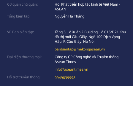
Cơ quan chủ quản:
Hội Phát triển hợp tác kinh tế Việt Nam -
ASEAN
Tổng biên tập:
Nguyễn Hà Thắng
VP Ban biên tập:
Tầng 5, Lê Xuân 2 Building, Lô C15/D21 Khu
đô thị mới Cầu Giấy, Ngõ 100 Dịch Vọng
Hâụ, P. Cầu Giấy, Hà Nội
banbientap@mekongasean.vn
Đại diện thương mại:
Công ty CP Công nghệ và Truyền thông
Asean Times
info@aseantimes.vn
Hỗ trợ truyền thông:
0949839998