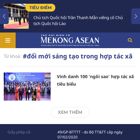
TIÊU ĐIỂM
Chủ tịch Quốc hội Trần Thanh Mẫn viếng cố Chủ
tịch Quốc hội Lào
#đổi mới sáng tạo trong hợp tác xã
Từ khoá:
Vinh danh 100 'ngôi sao' hợp tác xã
tiêu biểu
XEM THÊM
Giấy phép số:
49/GP-BTTTT - do Bộ TT&TT cấp ngày
07/02/2020