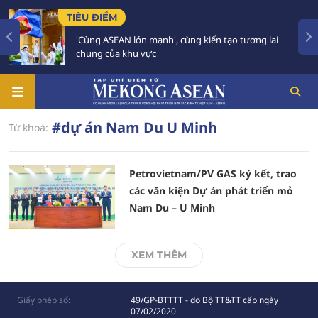
TIÊU ĐIỂM
'Cùng ASEAN lớn mạnh', cùng kiến tạo tương lai
chung của khu vực
#dự án Nam Du U Minh
Từ khoá:
Petrovietnam/PV GAS ký kết, trao
các văn kiện Dự án phát triển mỏ
Nam Du – U Minh
XEM THÊM
Giấy phép số:
49/GP-BTTTT - do Bộ TT&TT cấp ngày
07/02/2020