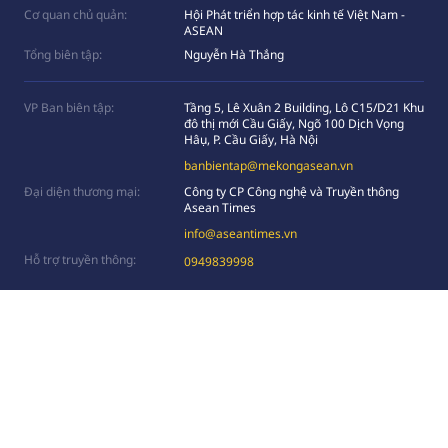
Cơ quan chủ quản:
Hội Phát triển hợp tác kinh tế Việt Nam -
ASEAN
Tổng biên tập:
Nguyễn Hà Thắng
VP Ban biên tập:
Tầng 5, Lê Xuân 2 Building, Lô C15/D21 Khu
đô thị mới Cầu Giấy, Ngõ 100 Dịch Vọng
Hâụ, P. Cầu Giấy, Hà Nội
banbientap@mekongasean.vn
Đại diện thương mại:
Công ty CP Công nghệ và Truyền thông
Asean Times
info@aseantimes.vn
Hỗ trợ truyền thông:
0949839998