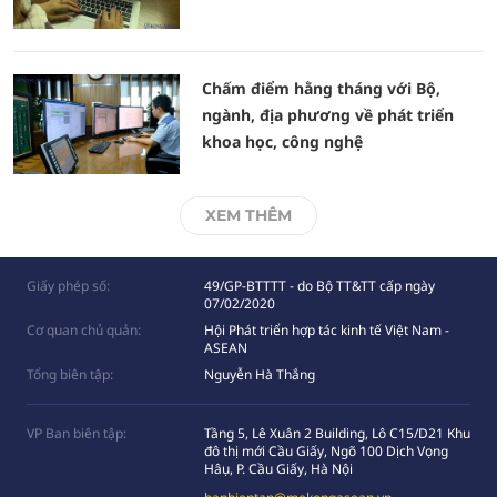
Chấm điểm hằng tháng với Bộ,
ngành, địa phương về phát triển
khoa học, công nghệ
XEM THÊM
Giấy phép số:
49/GP-BTTTT - do Bộ TT&TT cấp ngày
07/02/2020
Cơ quan chủ quản:
Hội Phát triển hợp tác kinh tế Việt Nam -
ASEAN
Tổng biên tập:
Nguyễn Hà Thắng
VP Ban biên tập:
Tầng 5, Lê Xuân 2 Building, Lô C15/D21 Khu
đô thị mới Cầu Giấy, Ngõ 100 Dịch Vọng
Hâụ, P. Cầu Giấy, Hà Nội