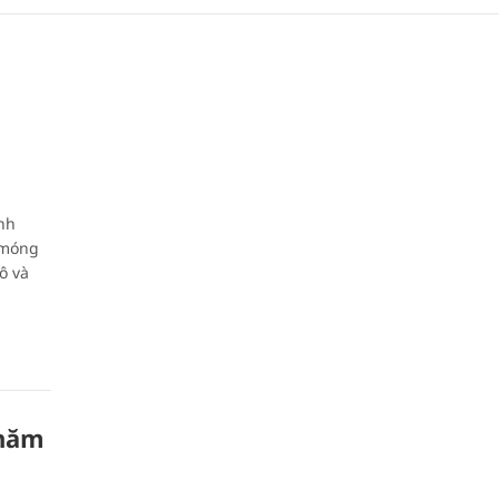
nh
 móng
ô và
 năm