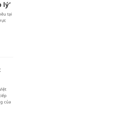
 lý’
êu tại
rực
c
Việt
tiếp
ng của