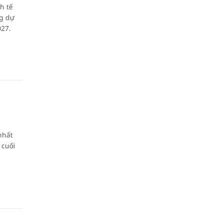
h tế
ng dự
027.
nhất
 cuối