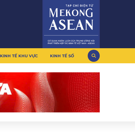
KINH TẾ KHU VỰC
KINH TẾ SỐ