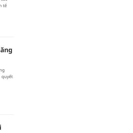
h tế
tăng
ớng
n quyết
i