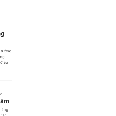
ng
ủ tướng
áng
 điều
,
 năm
tháng
 các