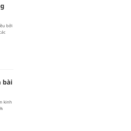
ng
ều bởi
các
 bài
n kinh
7%