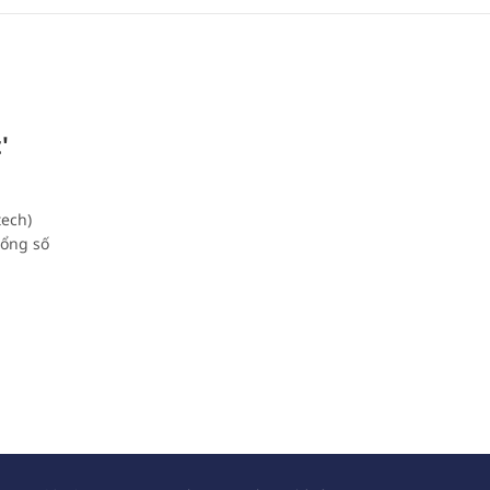
'
tech)
tổng số