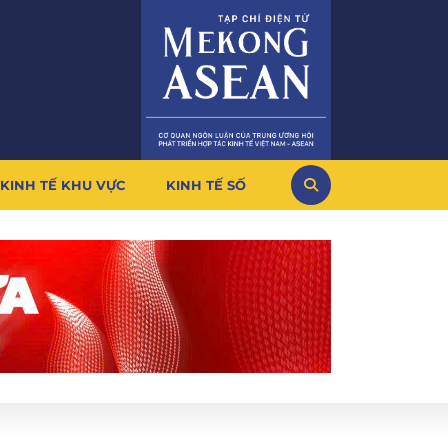
KINH TẾ KHU VỰC
KINH TẾ SỐ