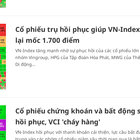
Cổ phiếu trụ hồi phục giúp VN-Index
lại mốc 1.700 điểm
VN-Index tăng mạnh nhờ sự phục hồi của các cổ phiếu lớ
nhóm Vingroup, HPG của Tập đoàn Hòa Phát, MWG của Thế 
Di động…
Cổ phiếu chứng khoán và bất động s
hồi phục, VCI 'cháy hàng'
VN-Index hồi phục với thanh khoản cải thiện, lực cầu bắt đa
trung vào các nhóm cổ phiếu giảm sâu thời gian qua là bấ