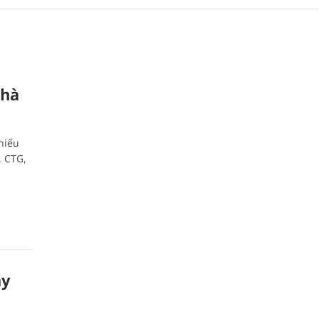
Nhà
hiếu
, CTG,
áy