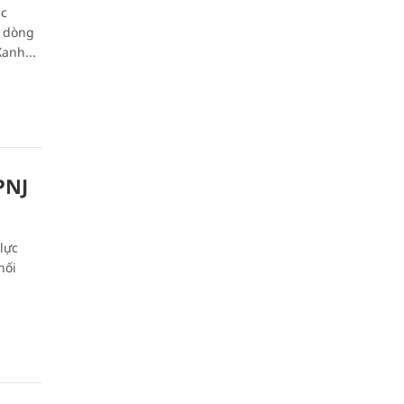
ác
t dòng
anh...
PNJ
lực
hối