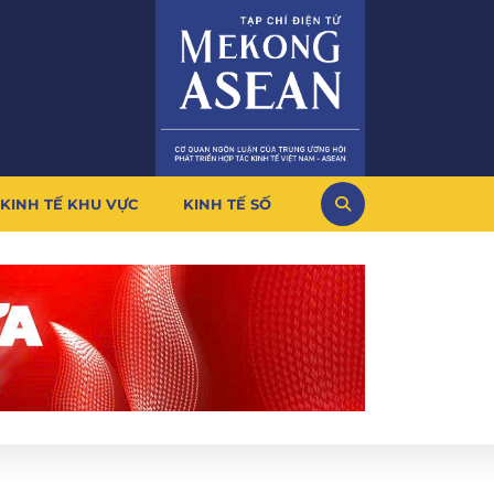
KINH TẾ KHU VỰC
KINH TẾ SỐ