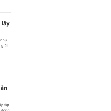
 lấy
n như
giới
ản
́y tập
t động