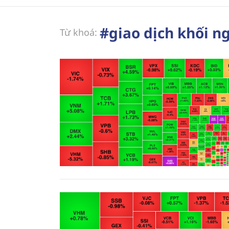
#giao dịch khối n
Từ khoá: