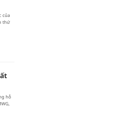
c của
n thứ
ất
ng hỗ
 MWG,