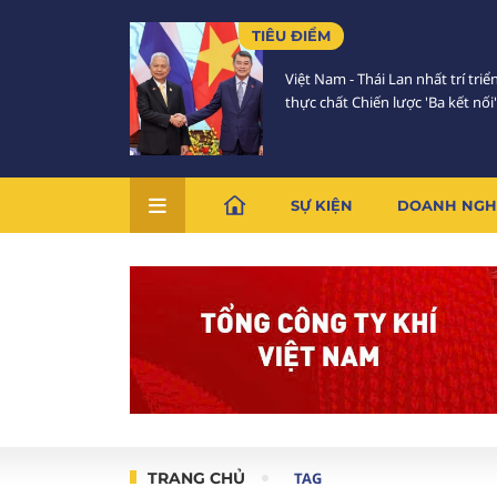
TIÊU ĐIỂM
Việt Nam - Thái Lan nhất trí triể
thực chất Chiến lược 'Ba kết nối'
SỰ KIỆN
DOANH NGH
TRANG CHỦ
TAG