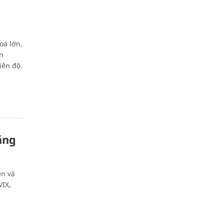
oá lớn,
ên
iên độ.
tăng
n và
VIX,