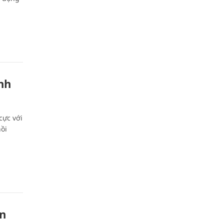
nh
cực với
ồi
án