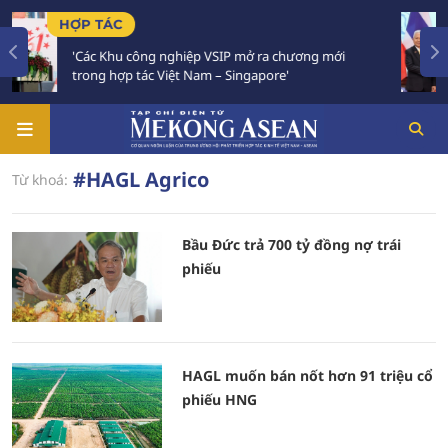
HỢP TÁC
TIÊ
'Các Khu công nghiệp VSIP mở ra chương mới
Việ
trong hợp tác Việt Nam – Singapore'
Chi
#HAGL Agrico
Từ khoá:
Bầu Đức trả 700 tỷ đồng nợ trái
phiếu
HAGL muốn bán nốt hơn 91 triệu cổ
phiếu HNG