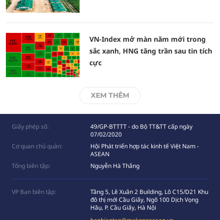
VN-Index mở màn năm mới trong
sắc xanh, HNG tăng trần sau tin tích
cực
XEM THÊM
Giấy phép số:
49/GP-BTTTT - do Bộ TT&TT cấp ngày
07/02/2020
Cơ quan chủ quản:
Hội Phát triển hợp tác kinh tế Việt Nam -
ASEAN
Tổng biên tập:
Nguyễn Hà Thắng
VP Ban biên tập:
Tầng 5, Lê Xuân 2 Building, Lô C15/D21 Khu
đô thị mới Cầu Giấy, Ngõ 100 Dịch Vọng
Hâụ, P. Cầu Giấy, Hà Nội