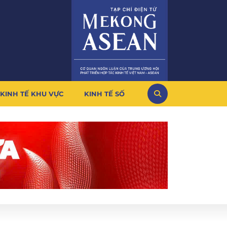
KINH TẾ KHU VỰC
KINH TẾ SỐ