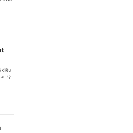
ạt
ã điều
các kỳ
n