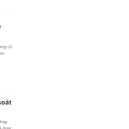
y
ang có
tục
soát
 họp
à hoạt