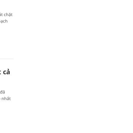
t chặt
bạch
t cả
 đã
o nhất