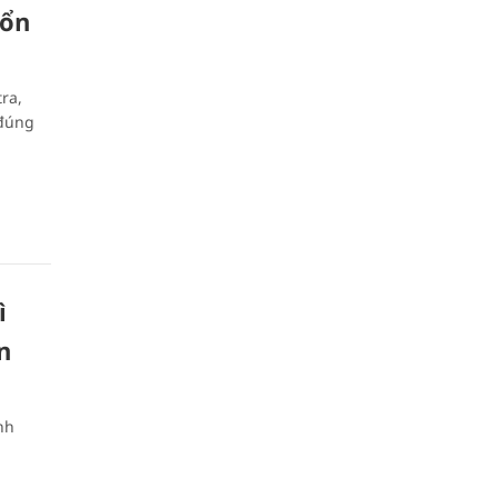
 ổn
ra,
 đúng
ì
n
nh