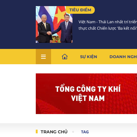
TIÊU ĐIỂM
Việt Nam - Thái Lan nhất trí triể
thực chất Chiến lược 'Ba kết nối'
SỰ KIỆN
DOANH NGH
TRANG CHỦ
TAG