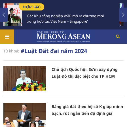
HỢP TÁC
T
'Các Khu công nghiệp VSIP mở ra chương mới
trong hợp tác Việt Nam – Singapore'
#Luật Đất đai năm 2024
Từ khoá:
Chủ tịch Quốc hội: Sớm xây dựng
Luật Đô thị đặc biệt cho TP HCM
Bảng giá đất theo hệ số K giúp minh
bạch, rút ngắn tiến độ định giá