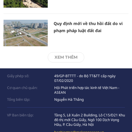
Quy định mới về thu hồi đất do vi
phạm pháp luật đất đai
XEM THÊM
Giấy phép số:
49/GP-BTTTT - do Bộ TT&TT cấp ngày
07/02/2020
Cơ quan chủ quản:
Hội Phát triển hợp tác kinh tế Việt Nam -
ASEAN
Tổng biên tập:
Nguyễn Hà Thắng
VP Ban biên tập:
Tầng 5, Lê Xuân 2 Building, Lô C15/D21 Khu
đô thị mới Cầu Giấy, Ngõ 100 Dịch Vọng
Hâụ, P. Cầu Giấy, Hà Nội