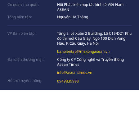
Cơ quan chủ quản:
Hội Phát triển hợp tác kinh tế Việt Nam -
ASEAN
Tổng biên tập:
Nguyễn Hà Thắng
VP Ban biên tập:
Tầng 5, Lê Xuân 2 Building, Lô C15/D21 Khu
đô thị mới Cầu Giấy, Ngõ 100 Dịch Vọng
Hâụ, P. Cầu Giấy, Hà Nội
banbientap@mekongasean.vn
Đại diện thương mại:
Công ty CP Công nghệ và Truyền thông
Asean Times
info@aseantimes.vn
Hỗ trợ truyền thông:
0949839998