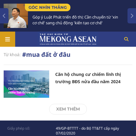
GÓC NHÌN THẲNG
Góp ý Luật Phát triển đô thị: Cần chuyển từ 'xin
cơ chế' sang chủ động 'kiến tạo cơ chế'
#mua đất ở đâu
Từ khoá:
Căn hộ chung cư chiếm lĩnh thị
trường BĐS nửa đầu năm 2024
XEM THÊM
Giấy phép số:
49/GP-BTTTT - do Bộ TT&TT cấp ngày
07/02/2020