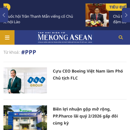
TIÊU ĐIỂM
Trần Thanh Mẫn viếng cố Chủ
Chủ tịch Quốc hội Lào 
đậm đối với Việt Nam
#PPP
Từ khoá:
Cựu CEO Boeing Việt Nam làm Phó
Chủ tịch FLC
Biên lợi nhuận gộp mở rộng,
PP.Pharco lãi quý 2/2026 gấp đôi
cùng kỳ