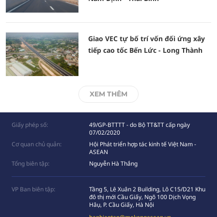
Giao VEC tự bố trí vốn đối ứng xây
tiếp cao tốc Bến Lức - Long Thành
XEM THÊM
Giấy phép số:
49/GP-BTTTT - do Bộ TT&TT cấp ngày
07/02/2020
Cơ quan chủ quản:
Hội Phát triển hợp tác kinh tế Việt Nam -
ASEAN
Tổng biên tập:
Nguyễn Hà Thắng
VP Ban biên tập:
Tầng 5, Lê Xuân 2 Building, Lô C15/D21 Khu
đô thị mới Cầu Giấy, Ngõ 100 Dịch Vọng
Hâụ, P. Cầu Giấy, Hà Nội