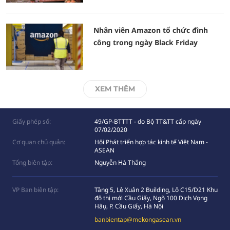
Nhân viên Amazon tổ chức đình
công trong ngày Black Friday
XEM THÊM
Giấy phép số:
49/GP-BTTTT - do Bộ TT&TT cấp ngày
07/02/2020
Cơ quan chủ quản:
Hội Phát triển hợp tác kinh tế Việt Nam -
ASEAN
Tổng biên tập:
Nguyễn Hà Thắng
VP Ban biên tập:
Tầng 5, Lê Xuân 2 Building, Lô C15/D21 Khu
đô thị mới Cầu Giấy, Ngõ 100 Dịch Vọng
Hâụ, P. Cầu Giấy, Hà Nội
banbientap@mekongasean.vn