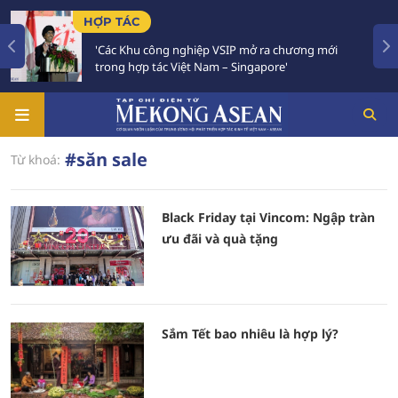
HỢP TÁC
'Các Khu công nghiệp VSIP mở ra chương mới
trong hợp tác Việt Nam – Singapore'
#săn sale
Từ khoá:
Black Friday tại Vincom: Ngập tràn
ưu đãi và quà tặng
Sắm Tết bao nhiêu là hợp lý?