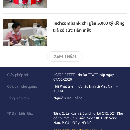
Techcombank chi gần 5.000 tỷ đồng
trả cổ tức tiền mặt
XEM THÊM
Giấy phép số:
49/GP-BTTTT - do Bộ TT&TT cấp ngày
07/02/2020
Cơ quan chủ quản:
Hội Phát triển hợp tác kinh tế Việt Nam -
ASEAN
Tổng biên tập:
Nguyễn Hà Thắng
VP Ban biên tập:
Tầng 5, Lê Xuân 2 Building, Lô C15/D21 Khu
đô thị mới Cầu Giấy, Ngõ 100 Dịch Vọng
Hâụ, P. Cầu Giấy, Hà Nội