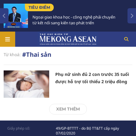
TIÊU ĐIỂM
Ngoại giao khoa học - công nghệ phải chuyển
từ kết nối sang kiến tạo phát triển
#Thai sản
Từ khoá:
Phụ nữ sinh đủ 2 con trước 35 tuổi
được hỗ trợ tối thiểu 2 triệu đồng
XEM THÊM
Giấy phép số:
49/GP-BTTTT - do Bộ TT&TT cấp ngày
07/02/2020