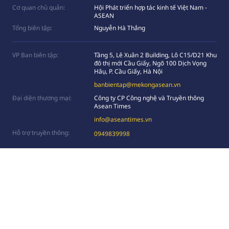
Cơ quan chủ quản:
Hội Phát triển hợp tác kinh tế Việt Nam -
ASEAN
Tổng biên tập:
Nguyễn Hà Thắng
VP Ban biên tập:
Tầng 5, Lê Xuân 2 Building, Lô C15/D21 Khu
đô thị mới Cầu Giấy, Ngõ 100 Dịch Vọng
Hâụ, P. Cầu Giấy, Hà Nội
banbientap@mekongasean.vn
Đại diện thương mại:
Công ty CP Công nghệ và Truyền thông
Asean Times
info@aseantimes.vn
Hỗ trợ truyền thông:
0949839998