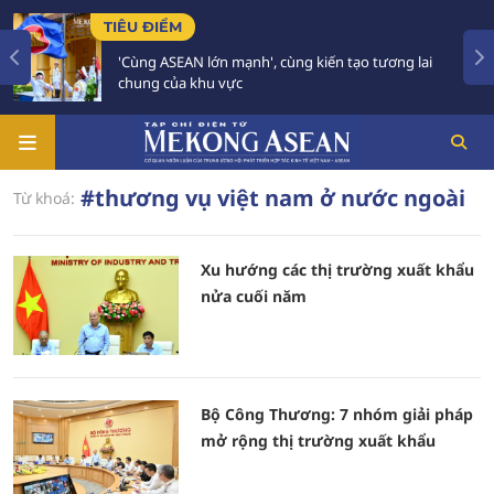
TIÊU ĐIỂM
'Cùng ASEAN lớn mạnh', cùng kiến tạo tương lai
chung của khu vực
#thương vụ việt nam ở nước ngoài
Từ khoá:
Xu hướng các thị trường xuất khẩu
nửa cuối năm
Bộ Công Thương: 7 nhóm giải pháp
mở rộng thị trường xuất khẩu