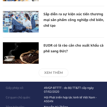
Sắp diễn ra sự kiện xúc tiến thương
mại sản phẩm công nghiệp chế biến,
chế tạo
EUDR có là rào cản cho xuất khẩu cà
phê sang Đức?
XEM THÊM
Giấy phép số:
49/GP-BTTTT - do Bộ TT&TT cấp ngày
07/02/2020
Cơ quan chủ quản:
Hội Phát triển hợp tác kinh tế Việt Nam -
ASEAN
Tổng biên tập:
Nguyễn Hà Thắng