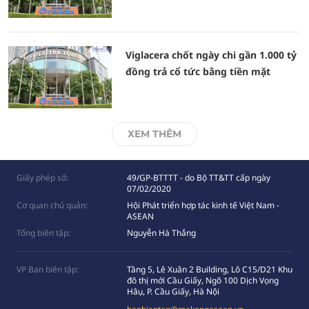
Viglacera chốt ngày chi gần 1.000 tỷ
đồng trả cổ tức bằng tiền mặt
XEM THÊM
Giấy phép số:
49/GP-BTTTT - do Bộ TT&TT cấp ngày
07/02/2020
Cơ quan chủ quản:
Hội Phát triển hợp tác kinh tế Việt Nam -
ASEAN
Tổng biên tập:
Nguyễn Hà Thắng
VP Ban biên tập:
Tầng 5, Lê Xuân 2 Building, Lô C15/D21 Khu
đô thị mới Cầu Giấy, Ngõ 100 Dịch Vọng
Hâụ, P. Cầu Giấy, Hà Nội