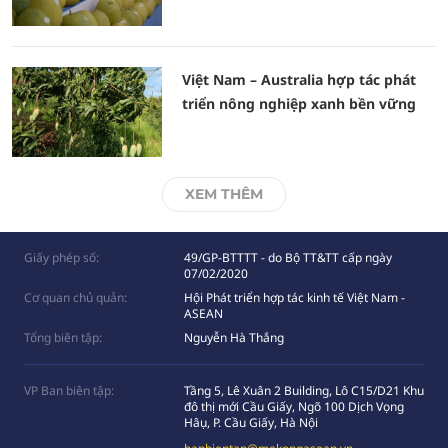
Việt Nam – Australia hợp tác phát
triển nông nghiệp xanh bền vững
XEM THÊM
Giấy phép số:
49/GP-BTTTT - do Bộ TT&TT cấp ngày
07/02/2020
Cơ quan chủ quản:
Hội Phát triển hợp tác kinh tế Việt Nam -
ASEAN
Tổng biên tập:
Nguyễn Hà Thắng
VP Ban biên tập:
Tầng 5, Lê Xuân 2 Building, Lô C15/D21 Khu
đô thị mới Cầu Giấy, Ngõ 100 Dịch Vọng
Hâụ, P. Cầu Giấy, Hà Nội