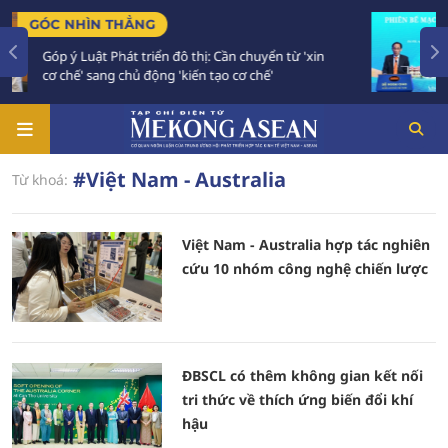
NHÌN THẲNG
TIÊU ĐIỂ
ý Luật Phát triển đô thị: Cần chuyển từ 'xin
Bế mạc H
hế' sang chủ động 'kiến tạo cơ chế'
vào gia
#Việt Nam - Australia
Từ khoá:
Việt Nam - Australia hợp tác nghiên
cứu 10 nhóm công nghệ chiến lược
ĐBSCL có thêm không gian kết nối
tri thức về thích ứng biến đổi khí
hậu